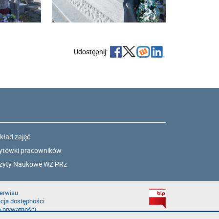
Udostępnij:
kład zajęć
ytówki pracowników
zyty Naukowe WZ PRz
erwisu
cja dostępności
a prywatności
łąd na stronie