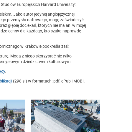
m Studiów Europejskich Harvard University:
lskim. Jako autor jedynej anglojęzycznej
skiego przemysłu naftowego, mogę zaświadczyć,
oraz głębię dociekań, których nie ma ani w mojej
bardzo cenny dla każdego, kto szuka naprawdę
onomicznego w Krakowie podkreśla zaś:
urę. Mogą z niego skorzystać nie tylko
przemysłowym dziedzictwem kulturowym.
wcy
.
likacji
(298 s.) w formatach: pdf, ePub i MOBI.