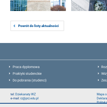
Powrót do listy aktualności
Praca dyplomowa
Roz
Praktyki studenckie
Wiz
Do pobrania (studenci)
Zes
tel:
Dziekanaty WZ
Mapa s
e-mail:
rz@prz.edu.pl
Deklara
Polityk
Zgłoś b