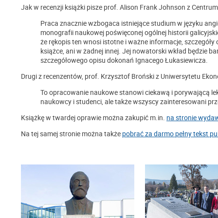
Jak w recenzji książki pisze prof. Alison Frank Johnson z Centru
Praca znacznie wzbogaca istniejące studium w języku angie
monografii naukowej poświęconej ogólnej historii galicyj
że rękopis ten wnosi istotne i ważne informacje, szczegóły 
książce, ani w żadnej innej. Jej nowatorski wkład będzie 
szczegółowego opisu dokonań Ignacego Łukasiewicza.
Drugi z recenzentów, prof. Krzysztof Broński z Uniwersytetu Ek
To opracowanie naukowe stanowi ciekawą i porywającą lekt
naukowcy i studenci, ale także wszyscy zainteresowani 
Książkę w twardej oprawie można zakupić m.in.
na stronie wyda
Na tej samej stronie można także
pobrać za darmo pełny tekst pub