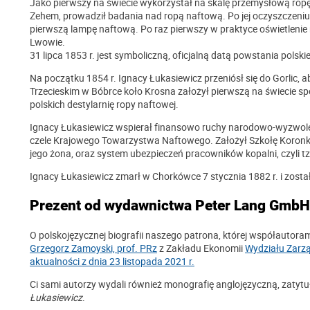
Jako pierwszy na świecie wykorzystał na skalę przemysłową rop
Zehem, prowadził badania nad ropą naftową. Po jej oczyszczeniu 
pierwszą lampę naftową. Po raz pierwszy w praktyce oświetleni
Lwowie.
31 lipca 1853 r. jest symboliczną, oficjalną datą powstania pol
Na początku 1854 r. Ignacy Łukasiewicz przeniósł się do Gorlic, 
Trzecieskim w Bóbrce koło Krosna założył pierwszą na świecie sp
polskich destylarnię ropy naftowej.
Ignacy Łukasiewicz wspierał finansowo ruchy narodowo-wyzwoleńc
czele Krajowego Towarzystwa Naftowego. Założył Szkołę Koronk
jego żona, oraz system ubezpieczeń pracowników kopalni, czyli t
Ignacy Łukasiewicz zmarł w Chorkówce 7 stycznia 1882 r. i zost
Prezent od wydawnictwa Peter Lang GmbH
O polskojęzycznej biografii naszego patrona, której współautoram
Grzegorz Zamoyski, prof. PRz
z Zakładu Ekonomii
Wydziału Zarz
aktualności z dnia 23 listopada 2021 r.
Ci sami autorzy wydali również monografię anglojęzyczną, zaty
Łukasiewicz
.