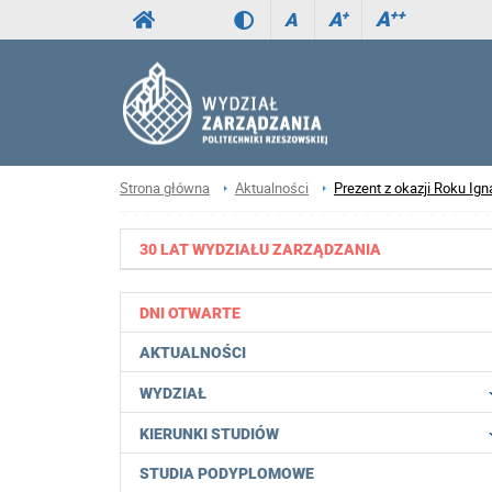
A
++
A
+
A
Strona główna
Aktualności
Prezent z okazji Roku Ig
30 LAT WYDZIAŁU ZARZĄDZANIA
DNI OTWARTE
AKTUALNOŚCI
WYDZIAŁ
KIERUNKI STUDIÓW
STUDIA PODYPLOMOWE