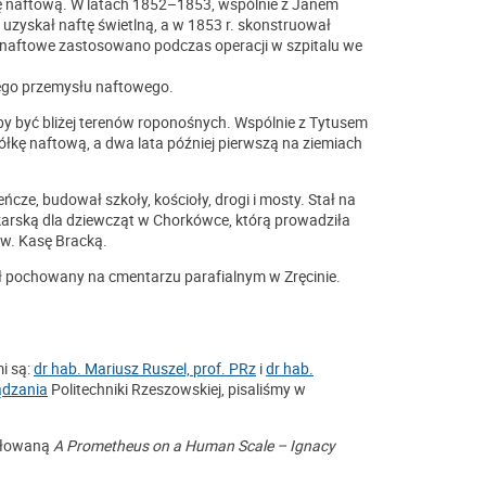
ę naftową. W latach 1852–1853, wspólnie z Janem
uzyskał naftę świetlną, a w 1853 r. skonstruował
e naftowe zastosowano podczas operacji w szpitalu we
skiego przemysłu naftowego.
aby być bliżej terenów roponośnych. Wspólnie z Tytusem
ółkę naftową, a dwa lata później pierwszą na ziemiach
ze, budował szkoły, kościoły, drogi i mosty. Stał na
arską dla dziewcząt w Chorkówce, którą prowadziła
zw. Kasę Bracką.
ał pochowany na cmentarzu parafialnym w Zręcinie.
i są:
dr hab. Mariusz Ruszel, prof. PRz
i
dr hab.
ądzania
Politechniki Rzeszowskiej, pisaliśmy w
tułowaną
A Prometheus on a Human Scale – Ignacy