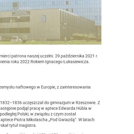
ierci patrona naszej uczelni. 29 października 2021 r.
wienia roku 2022 Rokiem Ignacego Łukasiewicza.
przemysłu naftowego w Europie, z zainteresowania
ach 1832–1836 uczęszczał do gimnazjum w Rzeszowie. Z
następnie podjął pracę w aptece Edwarda Hübla w
podległej Polski, w związku z czym został
 aptece Piotra Mikolascha „Pod Gwiazdą”. W latach
skał tytuł magistra.