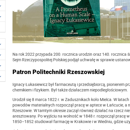
Na rok 2022 przypada 200. rocznica urodzin oraz 140. rocznica śm
Sejm Rzeczypospolitej Polskiej podjął uchwałę w sprawie ustano
Patron Politechniki Rzeszowskiej
Ignacy Łukasiewicz był farmaceutą i przedsiębiorcą, pionierem 
chemikiem i fizykiem. Był także działaczem niepodległościowym.
Urodził się 8 marca 1822 r. w Zadusznikach koło Mielca. W lat
powodów materialnych rozpoczął pracę w aptece w Łańcucie, a 
Rzeszowie. W tamtym okresie zaczął również działać na rzecz nie
aresztowany. Po wyjściu na wolność w 1848 r. rozpoczął pracę w
1850–1852 studiował farmację w Krakowie i w Wiedniu, gdzie uzy