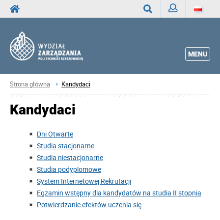
Zaloguj
Wyszukaj
MENU
Strona główna
Kandydaci
Kandydaci
Dni Otwarte
Studia stacjonarne
Studia niestacjonarne
Studia podyplomowe
System Internetowej Rekrutacji
Egzamin wstępny dla kandydatów na studia II stopnia
Potwierdzanie efektów uczenia się