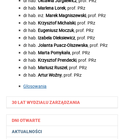
dr hab.
Oktawia Jurgilewicz
, prof. PRz
dr hab.
Marlena Lorek
, prof. PRz
dr hab. inż.
Marek Magniszewski
,
prof. PRz
dr hab.
Krzysztof Michalski
,
prof. PRz
dr hab.
Eugeniusz Moczuk
, prof. PRz
dr hab.
Izabela Oleksiewicz
, prof. PRz
dr hab.
Jolanta Puacz-Olszewska
,
prof. PRz
dr hab.
Marta Pomykała
, prof. PRz
dr hab.
Krzysztof Prendecki
, prof. PRz
dr hab.
Mariusz Ruszel
, prof. PRz
dr hab.
Artur Woźny
, prof. PRz
Głosowania
30 LAT WYDZIAŁU ZARZĄDZANIA
DNI OTWARTE
AKTUALNOŚCI