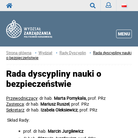
Zaloguj
Wyszukaj
MENU
Strona główna
Wydział
Rady Dyscyplin
Rada dyscypliny nauki
o bezpieczeństwie
Rada dyscypliny nauki o
bezpieczeństwie
Przewodniczący
: dr hab.
Marta Pomykała,
prof. PRz
Zastępca
: dr hab.
Mariusz Ruszel
, prof. PRz
Sekretarz
: dr hab.
Izabela Oleksiewicz
, prof. PRz
Skład Rady:
prof. dr hab.
Marcin Jurgilewicz