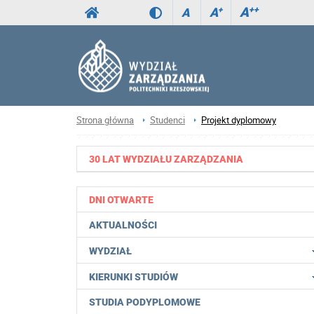
A
++
A
+
A
Strona główna
Studenci
Projekt dyplomowy
30 LAT WYDZIAŁU ZARZĄDZANIA
DNI OTWARTE
AKTUALNOŚCI
WYDZIAŁ
KIERUNKI STUDIÓW
STUDIA PODYPLOMOWE