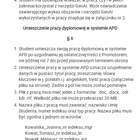
zakresie korzystał z narzędzi GenAI. Wzór oświadczenia
zawierającego wykaz obszarów i narzędzi GenAI
wykorzystanych w pracy znajduje się w załączniku nr 2.
Umieszczenie pracy dyplomowej w systemie APD
§ 6
Student umieszcza swoją pracę dyplomową w systemie
APD po uzgodnieniu jej ostatecznej treści z Promotorem,
nie później niż 7 dni przed planowanym terminem obrony.
Umieszczenie pracy w systemie APD oznacza uzupełnienie
danych w postaci: tytuł pracy, streszczenie, słowa
kluczowe w j. polskim i j. angielskim, treść pracy (załączenie
pliku na stronie). Żadne z pól nie może zostać pominięte.
Plik z pracą musi mieć jeden z formatów: .doc, .docx, .odt
lub .rtf. Wielkość pliku nie może przekraczać 20 MB.
Nazwa pliku z pracą musi zawierać: nazwisko i imię
Studenta, numer indeksu oraz typ pracy. Nazwa pliku musi
być zgodna z jednym ze wzorów:
Kowalska_Joanna_nr indeksu_mgr
Kowal_Tomasz_nr indeksu_lic
Nowak_Mateusz_nr indeksu_inż.