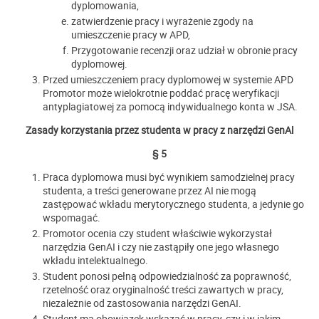
dyplomowania,
zatwierdzenie pracy i wyrażenie zgody na
umieszczenie pracy w APD,
Przygotowanie recenzji oraz udział w obronie pracy
dyplomowej.
Przed umieszczeniem pracy dyplomowej w systemie APD
Promotor może wielokrotnie poddać pracę weryfikacji
antyplagiatowej za pomocą indywidualnego konta w JSA.
Zasady korzystania przez studenta w pracy z narzędzi GenAl
§ 5
Praca dyplomowa musi być wynikiem samodzielnej pracy
studenta, a treści generowane przez AI nie mogą
zastępować wkładu merytorycznego studenta, a jedynie go
wspomagać.
Promotor ocenia czy student właściwie wykorzystał
narzędzia GenAI i czy nie zastąpiły one jego własnego
wkładu intelektualnego.
Student ponosi pełną odpowiedzialność za poprawność,
rzetelność oraz oryginalność treści zawartych w pracy,
niezależnie od zastosowania narzędzi GenAI.
Student ma obowiązek wskazać w pracy, czy i w jakim