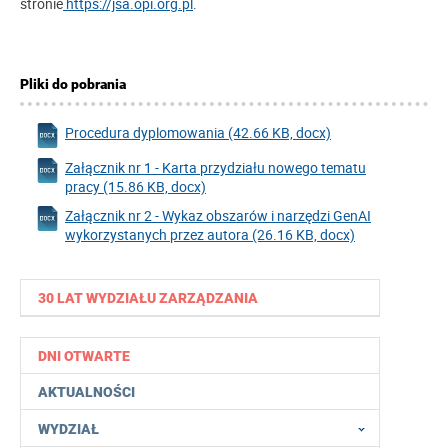
stronie
https://jsa.opi.org.pl
.
Pliki do pobrania
Procedura dyplomowania (42.66 KB, docx)
Załącznik nr 1 - Karta przydziału nowego tematu
pracy (15.86 KB, docx)
Załącznik nr 2 - Wykaz obszarów i narzędzi GenAI
wykorzystanych przez autora (26.16 KB, docx)
30 LAT WYDZIAŁU ZARZĄDZANIA
DNI OTWARTE
AKTUALNOŚCI
WYDZIAŁ