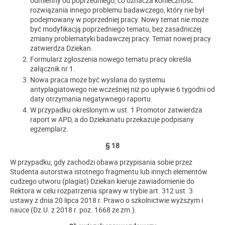
odmienny od poprzedniego, co oznacza konieczność
rozwiązania innego problemu badawczego, który nie był
podejmowany w poprzedniej pracy. Nowy temat nie może
być modyfikacją poprzedniego tematu, bez zasadniczej
zmiany problematyki badawczej pracy. Temat nowej pracy
zatwierdza Dziekan.
Formularz zgłoszenia nowego tematu pracy określa
załącznik nr 1.
Nowa praca może być wysłana do systemu
antyplagiatowego nie wcześniej niż po upływie 6 tygodni od
daty otrzymania negatywnego raportu.
W przypadku określonym w ust. 1 Promotor zatwierdza
raport w APD, a do Dziekanatu przekazuje podpisany
egzemplarz.
§ 18
W przypadku, gdy zachodzi obawa przypisania sobie przez
Studenta autorstwa istotnego fragmentu lub innych elementów
cudzego utworu (plagiat) Dziekan kieruje zawiadomienie do
Rektora w celu rozpatrzenia sprawy w trybie art. 312 ust. 3
ustawy z dnia 20 lipca 2018 r. Prawo o szkolnictwie wyższym i
nauce (Dz.U. z 2018 r. poz. 1668 ze zm.).