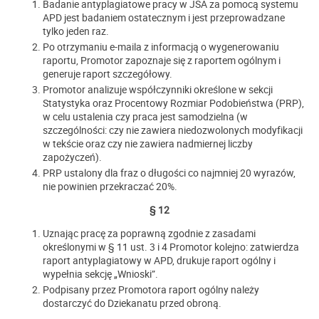
Badanie antyplagiatowe pracy w JSA za pomocą systemu
APD jest badaniem ostatecznym i jest przeprowadzane
tylko jeden raz.
Po otrzymaniu e-maila z informacją o wygenerowaniu
raportu, Promotor zapoznaje się z raportem ogólnym i
generuje raport szczegółowy.
Promotor analizuje współczynniki określone w sekcji
Statystyka oraz Procentowy Rozmiar Podobieństwa (PRP),
w celu ustalenia czy praca jest samodzielna (w
szczególności: czy nie zawiera niedozwolonych modyfikacji
w tekście oraz czy nie zawiera nadmiernej liczby
zapożyczeń).
PRP ustalony dla fraz o długości co najmniej 20 wyrazów,
nie powinien przekraczać 20%.
§ 12
Uznając pracę za poprawną zgodnie z zasadami
określonymi w § 11 ust. 3 i 4 Promotor kolejno: zatwierdza
raport antyplagiatowy w APD, drukuje raport ogólny i
wypełnia sekcję „Wnioski”.
Podpisany przez Promotora raport ogólny należy
dostarczyć do Dziekanatu przed obroną.