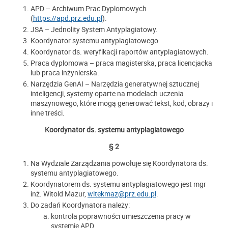
APD – Archiwum Prac Dyplomowych
(
https://apd.prz.edu.pl
).
JSA – Jednolity System Antyplagiatowy.
Koordynator systemu antyplagiatowego.
Koordynator ds. weryfikacji raportów antyplagiatowych.
Praca dyplomowa – praca magisterska, praca licencjacka
lub praca inżynierska.
Narzędzia GenAI – Narzędzia generatywnej sztucznej
inteligencji, systemy oparte na modelach uczenia
maszynowego, które mogą generować tekst, kod, obrazy i
inne treści.
Koordynator ds. systemu antyplagiatowego
§ 2
Na Wydziale Zarządzania powołuje się Koordynatora ds.
systemu antyplagiatowego.
Koordynatorem ds. systemu antyplagiatowego jest mgr
inż. Witold Mazur,
witekmaz@prz.edu.pl
.
Do zadań Koordynatora należy:
kontrola poprawności umieszczenia pracy w
systemie APD,