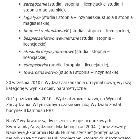
zarządzanie
(studia I stopnia – licencjackie, studia II
stopnia magisterskie),
logistyka
(studia I stopnia – inżynierskie, studia II stopnia
magisterskie),
finanse i rachunkowość
(studia I stopnia – licencjackie),
bezpieczeństwo wewnętrzne
(studia I stopnia –
licencjackie),
stosunki międzynarodowe
(studia I stopnia –
licencjackie),
europeistyka
(studia I stopnia – licencjackie),
towaroznawstwo
(studia I stopnia – inżynierskie).
30 września 2010 r. Wydział Zarządzania otrzymał nową, wyższą
kategorię w wyniku oceny parametrycznej.
Od 1 października 2010 r. Wydział zmienił nazwę na Wydział
Zarządzania. W tym samym czasie siedzibą Wydziału został
budynek S kampusu PRz.
Na WZ wydawane są dwie serie czasopism naukowych:
Kwartalnik „Zarządzanie i Marketing” (od 2004 r.) oraz Zeszyty
Naukowe „Ekonomia i Nauki Humanistyczne” (kontynuacja
periodyku PRz z serii „Nauki Społeczne”, którego druk rozpoczęto