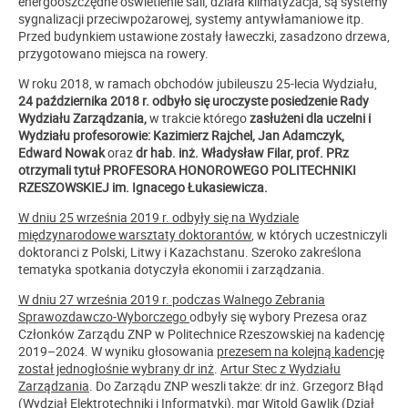
energooszczędne oświetlenie sali, działa klimatyzacja, są systemy
sygnalizacji przeciwpożarowej, systemy antywłamaniowe itp.
Przed budynkiem ustawione zostały ławeczki, zasadzono drzewa,
przygotowano miejsca na rowery.
W roku 2018, w ramach obchodów jubileuszu 25-lecia Wydziału,
24 października 2018 r. odbyło się uroczyste posiedzenie Rady
Wydziału Zarządzania,
w trakcie którego
zasłużeni dla uczelni i
Wydziału profesorowie: Kazimierz Rajchel, Jan Adamczyk,
Edward Nowak
oraz
dr hab. inż. Władysław Filar, prof. PRz
otrzymali tytuł PROFESORA HONOROWEGO POLITECHNIKI
RZESZOWSKIEJ im. Ignacego Łukasiewicza.
W dniu 25 września 2019 r. odbyły się na Wydziale
międzynarodowe warsztaty doktorantów
, w których uczestniczyli
doktoranci z Polski, Litwy i Kazachstanu. Szeroko zakreślona
tematyka spotkania dotyczyła ekonomii i zarządzania.
W dniu 27 września 2019 r. podczas Walnego Zebrania
Sprawozdawczo-Wyborczego
odbyły się wybory Prezesa oraz
Członków Zarządu ZNP w Politechnice Rzeszowskiej na kadencję
2019–2024. W wyniku głosowania
prezesem na kolejną kadencję
został jednogłośnie wybrany dr inż
.
Artur Stec z Wydziału
Zarządzania
. Do Zarządu ZNP weszli także: dr inż. Grzegorz Błąd
(Wydział Elektrotechniki i Informatyki), mgr Witold Gawlik (Dział