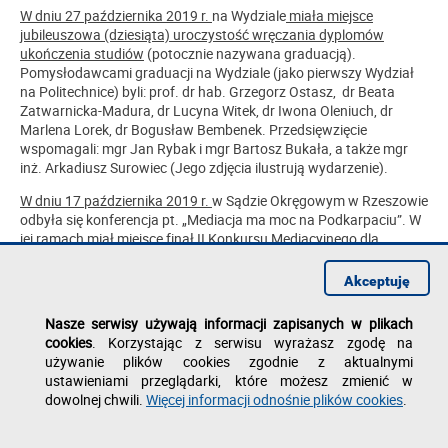
W dniu 27 października 2019 r.
na Wydziale
miała miejsce
jubileuszowa (dziesiąta) uroczystość wręczania dyplomów
ukończenia studiów
(potocznie nazywana graduacją).
Pomysłodawcami graduacji na Wydziale (jako pierwszy Wydział
na Politechnice) byli: prof. dr hab. Grzegorz Ostasz, dr Beata
Zatwarnicka-Madura, dr Lucyna Witek, dr Iwona Oleniuch, dr
Marlena Lorek, dr Bogusław Bembenek. Przedsięwzięcie
wspomagali: mgr Jan Rybak i mgr Bartosz Bukała, a także mgr
inż. Arkadiusz Surowiec (Jego zdjęcia ilustrują wydarzenie).
W dniu 17 października 2019 r.
w Sądzie Okręgowym w Rzeszowie
odbyła się konferencja pt. „Mediacja ma moc na Podkarpaciu”. W
jej ramach miał miejsce finał II Konkursu Mediacyjnego dla
studentów uczelni wyższych w okręgu. Studenci zaprezentowali
symulację mediacji. Drugie miejsce
ex aequo
zajęli reprezentanci
Akceptuję
Koła Naukowego Studentów Bezpieczeństwa Wewnętrznego
„ENIGMA”, działającego przy Katedrze Prawa i Administracji na
Nasze serwisy używają informacji zapisanych w plikach
WZ oraz Studenckiego Biura Porad Prawnych „Klinika Prawa”
cookies
. Korzystając z serwisu wyrażasz zgodę na
WSPiA Rzeszowskiej Szkoły Wyższej.
używanie plików cookies zgodnie z aktualnymi
ustawieniami przeglądarki, które możesz zmienić w
W dniu 18 października 2019 r
. na Wydziale odbyło się spotkanie
dowolnej chwili.
Więcej informacji odnośnie plików cookies
.
z osobami chcącymi uczestniczyć w III edycji Programu „Legia
Akademicka”. Kierownik Biura PRz „Legia Akademicka” ppłk dr
inż. Marek Barć oraz mjr Konrad Radzik z WKU w Rzeszowie i kpr.