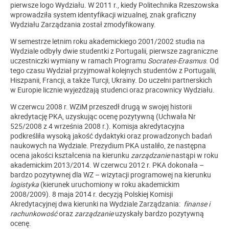
pierwsze logo Wydziału. W 2011 r., kiedy Politechnika Rzeszowska
wprowadziła system identyfikacji wizualnej, znak graficzny
Wydziału Zarządzania został zmodyfikowany.
W semestrze letnim roku akademickiego 2001/2002 studia na
Wydziale odbyły dwie studentki z Portugalii, pierwsze zagraniczne
uczestniczki wymiany w ramach Programu
Socrates-Erasmus
. Od
tego czasu Wydział przyjmował kolejnych studentów z Portugalii,
Hiszpanii, Francji, a także Turcji, Ukrainy. Do uczelni partnerskich
w Europie licznie wyjeżdżają studenci oraz pracownicy Wydziału.
W czerwcu 2008 r. WZiM przeszedł drugą w swojej historii
akredytację PKA, uzyskując ocenę pozytywną (Uchwała Nr
525/2008 z 4 września 2008 r.). Komisja akredytacyjna
podkreśliła wysoką jakość dydaktyki oraz prowadzonych badań
naukowych na Wydziale. Prezydium PKA ustaliło, że następna
ocena jakości kształcenia na kierunku
zarządzanie
nastąpi w roku
akademickim 2013/2014. W czerwcu 2012 r. PKA dokonała –
bardzo pozytywnej dla WZ – wizytacji programowej na kierunku
logistyka
(kierunek uruchomiony w roku akademickim
2008/2009). 8 maja 2014 r. decyzją Polskiej Komisji
Akredytacyjnej dwa kierunki na Wydziale Zarządzania:
finanse i
rachunkowość
oraz
zarządzanie
uzyskały bardzo pozytywną
ocenę.