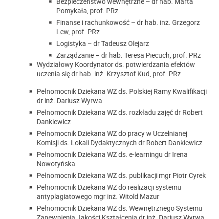
Bezpieczeństwo wewnętrzne – dr hab. Marta
Pomykała, prof. PRz
Finanse i rachunkowość – dr hab. inż. Grzegorz
Lew, prof. PRz
Logistyka – dr Tadeusz Olejarz
Zarządzanie – dr hab. Teresa Piecuch, prof. PRz
Wydziałowy Koordynator ds. potwierdzania efektów
uczenia się dr hab. inż. Krzysztof Kud, prof. PRz
Pełnomocnik Dziekana WZ ds. Polskiej Ramy Kwalifikacji
dr inż. Dariusz Wyrwa
Pełnomocnik Dziekana WZ ds. rozkładu zajęć dr Robert
Dankiewicz
Pełnomocnik Dziekana WZ do pracy w Uczelnianej
Komisji ds. Lokali Dydaktycznych dr Robert Dankiewicz
Pełnomocnik Dziekana WZ ds. e-learningu dr Irena
Nowotyńska
Pełnomocnik Dziekana WZ ds. publikacji mgr Piotr Cyrek
Pełnomocnik Dziekana WZ do realizacji systemu
antyplagiatowego mgr inż. Witold Mazur
Pełnomocnik Dziekana WZ ds. Wewnętrznego Systemu
Zapewnienia Jakości Kształcenia dr inż. Dariusz Wyrwa