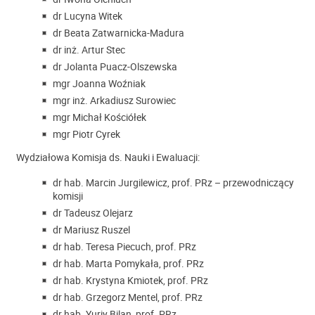
dr Lucyna Witek
dr Beata Zatwarnicka-Madura
dr inż. Artur Stec
dr Jolanta Puacz-Olszewska
mgr Joanna Woźniak
mgr inż. Arkadiusz Surowiec
mgr Michał Kościółek
mgr Piotr Cyrek
Wydziałowa Komisja ds. Nauki i Ewaluacji:
dr hab. Marcin Jurgilewicz, prof. PRz – przewodniczący
komisji
dr Tadeusz Olejarz
dr Mariusz Ruszel
dr hab. Teresa Piecuch, prof. PRz
dr hab. Marta Pomykała, prof. PRz
dr hab. Krystyna Kmiotek, prof. PRz
dr hab. Grzegorz Mentel, prof. PRz
dr hab. Yuriy Bilan, prof. PRz