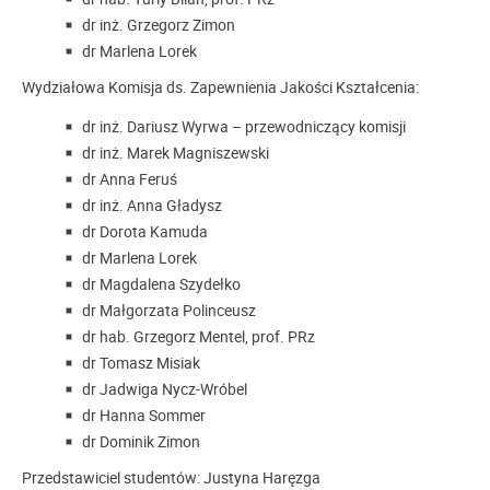
dr inż. Grzegorz Zimon
dr Marlena Lorek
Wydziałowa Komisja ds. Zapewnienia Jakości Kształcenia:
dr inż. Dariusz Wyrwa – przewodniczący komisji
dr inż. Marek Magniszewski
dr Anna Feruś
dr inż. Anna Gładysz
dr Dorota Kamuda
dr Marlena Lorek
dr Magdalena Szydełko
dr Małgorzata Polinceusz
dr hab. Grzegorz Mentel, prof. PRz
dr Tomasz Misiak
dr Jadwiga Nycz-Wróbel
dr Hanna Sommer
dr Dominik Zimon
Przedstawiciel studentów: Justyna Haręzga