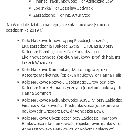
Finanse i rachunkowość – dr Agnieszka Lew
Logistyka – dr Zdzisław Jedynak
Zarządzanie – dr inż. Artur Stec
Na Wydziale działają następujące koła naukowe (stan na 1
października 2019 r.):
Koło Naukowe Innowacyjnej Przedsiębiorczości,
EKOzarządzania i Jakości Życia – EKOBIZNES przy
Katedrze Przedsiębiorczości, Zarządzania i
Ekoinnowacyjności (opiekun naukowy: prof. dr hab. inż.
Leszek Woźniak).
Koło Naukowe Komunikacji Marketingowej przy
Katedrze Marketingu (opiekun naukowy: dr Hanna Hall).
Koło Naukowe Rozwoju Osobistego „GrowRes” przy
Katedrze Nauk Humanistycznych (opiekun naukowy: dr
Hanna Sommer).
Koło Naukowe Rachunkowości „ASSETS” przy Zakładzie
Finansów Bankowości i Rachunkowości (opiekunowie
naukowi: dr Grzegorz Lew, dr Agnieszka Lew).
Koło Naukowe Ubezpieczeń przy Zakładzie Finansów
Bankowości i Rachunkowości (opiekunowie naukowi: dr
Anna Ostrowska-Dankiewicz, dr Robert Dankiewicz).