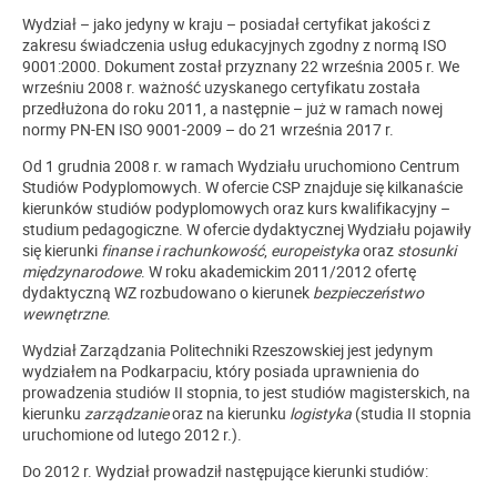
Wydział – jako jedyny w kraju – posiadał certyfikat jakości z
zakresu świadczenia usług edukacyjnych zgodny z normą ISO
9001:2000. Dokument został przyznany 22 września 2005 r. We
wrześniu 2008 r. ważność uzyskanego certyfikatu została
przedłużona do roku 2011, a następnie – już w ramach nowej
normy PN-EN ISO 9001-2009 – do 21 września 2017 r.
Od 1 grudnia 2008 r. w ramach Wydziału uruchomiono Centrum
Studiów Podyplomowych. W ofercie CSP znajduje się kilkanaście
kierunków studiów podyplomowych oraz kurs kwalifikacyjny –
studium pedagogiczne. W ofercie dydaktycznej Wydziału pojawiły
się kierunki
finanse i rachunkowość
,
europeistyka
oraz
stosunki
międzynarodowe
. W roku akademickim 2011/2012 ofertę
dydaktyczną WZ rozbudowano o kierunek
bezpieczeństwo
wewnętrzne
.
Wydział Zarządzania Politechniki Rzeszowskiej jest jedynym
wydziałem na Podkarpaciu, który posiada uprawnienia do
prowadzenia studiów II stopnia, to jest studiów magisterskich, na
kierunku
zarządzanie
oraz na kierunku
logistyka
(studia II stopnia
uruchomione od lutego 2012 r.).
Do 2012 r. Wydział prowadził następujące kierunki studiów: