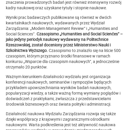
znaczenia prowadzonych badań jest również intensywny rozwój
kadry naukowej oraz uzyskane tytuły i stopnie naukowe.
Wyniki prac badawczych publikowane są również w dwóch
kwartalnikach naukowych, wydawanych przez Wydział
Zarządzania: „Modem Management Review” i „Humanities and
Social Sciences”.
Czasopismo „Humanities and Social Scienćes” –
jako jedyny periodyk naukowy wydawany na Politechnice
Rzeszowskiej, został doceniony przez Ministerstwo Nauki i
Szkolnictwa Wyższego.
Czasopismo to znalazło się na liście 500
czasopism, którym przyznano środki finansowe w ramach
konkursu „Wsparcie dla czasopism naukowych”, a jednocześnie
otrzymało 20 punktów.
Ważnym kierunkiem działalności wydziału jest organizacja
konferencji naukowych, seminariów i sympozjów będących
przykładem upowszechniania wyników badań naukowych,
popularyzacji wiedzy, a także ważną formą wymiany poglądów i
doświadczeń z praktykami, zwłaszcza z przedstawicielami
środowisk biznesowych oraz świata polityki i administracji.
Działalność naukowa Wydziału Zarządzania rozwija się także
dzięki współpracy z krajowymi i zagranicznymi ośrodkami
naukowymi. Warta podkreślenia jest też aktywność naukowa