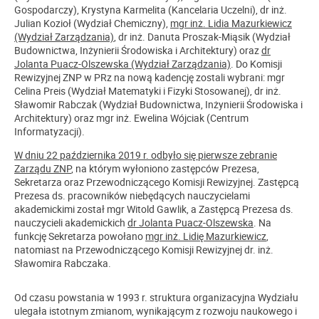
Gospodarczy), Krystyna Karmelita (Kancelaria Uczelni), dr inż.
Julian Kozioł (Wydział Chemiczny),
mgr inż. Lidia Mazurkiewicz
(Wydział Zarządzania)
, dr inż. Danuta Proszak-Miąsik (Wydział
Budownictwa, Inżynierii Środowiska i Architektury) oraz
dr
Jolanta Puacz-Olszewska (Wydział Zarządzania)
. Do Komisji
Rewizyjnej ZNP w PRz na nową kadencję zostali wybrani: mgr
Celina Preis (Wydział Matematyki i Fizyki Stosowanej), dr inż.
Sławomir Rabczak (Wydział Budownictwa, Inżynierii Środowiska i
Architektury) oraz mgr inż. Ewelina Wójciak (Centrum
Informatyzacji).
W dniu 22 października 2019 r. odbyło się pierwsze zebranie
Zarządu ZNP
, na którym wyłoniono zastępców Prezesa,
Sekretarza oraz Przewodniczącego Komisji Rewizyjnej. Zastępcą
Prezesa ds. pracowników niebędących nauczycielami
akademickimi został mgr Witold Gawlik, a Zastępcą Prezesa ds.
nauczycieli akademickich
dr Jolanta Puacz-Olszewska
. Na
funkcję Sekretarza powołano
mgr inż. Lidię Mazurkiewicz
,
natomiast na Przewodniczącego Komisji Rewizyjnej dr. inż.
Sławomira Rabczaka.
Od czasu powstania w 1993 r. struktura organizacyjna Wydziału
ulegała istotnym zmianom, wynikającym z rozwoju naukowego i