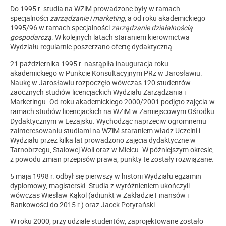
Do 1995 r. studia na WZiM prowadzone były w ramach
specjalności
zarządzanie i marketing
, a od roku akademickiego
1995/96 w ramach specjalności
zarządzanie działalnością
gospodarczą
. W kolejnych latach staraniem kierownictwa
Wydziału regularnie poszerzano ofertę dydaktyczną.
21 października 1995 r. nastąpiła inauguracja roku
akademickiego w Punkcie Konsultacyjnym PRz w Jarosławiu.
Naukę w Jarosławiu rozpoczęło wówczas 120 studentów
zaocznych studiów licencjackich Wydziału Zarządzania i
Marketingu. Od roku akademickiego 2000/2001 podjęto zajęcia w
ramach studiów licencjackich na WZiM w Zamiejscowym Ośrodku
Dydaktycznym w Leżajsku. Wychodząc naprzeciw ogromnemu
zainteresowaniu studiami na WZiM staraniem władz Uczelni i
Wydziału przez kilka lat prowadzono zajęcia dydaktyczne w
Tarnobrzegu, Stalowej Woli oraz w Mielcu. W późniejszym okresie,
z powodu zmian przepisów prawa, punkty te zostały rozwiązane.
5 maja 1998 r. odbył się pierwszy w historii Wydziału egzamin
dyplomowy, magisterski. Studia z wyróżnieniem ukończyli
wówczas Wiesław Kąkol (adiunkt w Zakładzie Finansów i
Bankowości do 2015 r.) oraz Jacek Potyrański.
W roku 2000, przy udziale studentów, zaprojektowane zostało