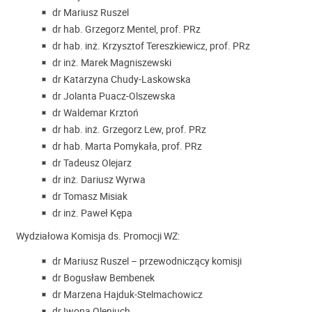
dr Mariusz Ruszel
dr hab. Grzegorz Mentel, prof. PRz
dr hab. inż. Krzysztof Tereszkiewicz, prof. PRz
dr inż. Marek Magniszewski
dr Katarzyna Chudy-Laskowska
dr Jolanta Puacz-Olszewska
dr Waldemar Krztoń
dr hab. inż. Grzegorz Lew, prof. PRz
dr hab. Marta Pomykała, prof. PRz
dr Tadeusz Olejarz
dr inż. Dariusz Wyrwa
dr Tomasz Misiak
dr inż. Paweł Kępa
Wydziałowa Komisja ds. Promocji WZ:
dr Mariusz Ruszel – przewodniczący komisji
dr Bogusław Bembenek
dr Marzena Hajduk-Stelmachowicz
dr Iwona Oleniuch