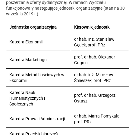
poszerzania oferty dydaktycznej. W ramach Wydziału
funkcjonowały następujące jednostki organizacyjne (stan na 30
września 2019 r.):
Jednostka organizacyjna
Kierownik jednostki
dr hab. inż. Stanisław
Katedra Ekonomii
Gędek, prof. PRz
prof. dr hab. Olexandr
Katedra Marketingu
Gugnin
Katedra Metod Ilościowych w
dr hab. inż. Mirosław
Ekonomii
Śmieszek, prof. PRz
Katedra Nauk
prof. dr hab. Grzegorz
Humanistycznych i
Ostasz
Społecznych
dr hab. Marta Pomykała,
Katedra Prawa i Administracji
prof. PRz
Katedra Przedsiębiorczości,