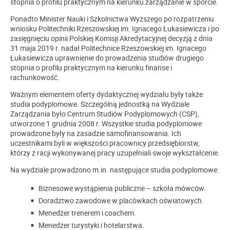
stopnia o profilu praktycznym na kierunku
zarządzanie w sporcie.
Ponadto Minister Nauki i Szkolnictwa Wyższego po rozpatrzeniu
wniosku Politechniki Rzeszowskiej im. Ignacego Łukasiewicza i po
zasięgnięciu opinii Polskiej Komisji Akredytacyjnej decyzją z dnia
31 maja 2019 r. nadał Politechnice Rzeszowskiej im. Ignacego
Łukasiewicza uprawnienie do prowadzenia studiów drugiego
stopnia o profilu praktycznym na kierunku
finanse i
rachunkowość.
Ważnym elementem oferty dydaktycznej wydziału były także
studia podyplomowe. Szczególną jednostką na Wydziale
Zarządzania było Centrum Studiów Podyplomowych (CSP),
utworzone 1 grudnia 2008 r. Wszystkie studia podyplomowe
prowadzone były na zasadzie samofinansowania. Ich
uczestnikami byli w większości pracownicy przedsiębiorstw,
którzy z racji wykonywanej pracy uzupełniali swoje wykształcenie.
Na wydziale prowadzono m.in. następujące studia podyplomowe:
Biznesowe wystąpienia publiczne – szkoła mówców.
Doradztwo zawodowe w placówkach oświatowych.
Menedżer trenerem i coachem.
Menedżer turystyki i hotelarstwa.