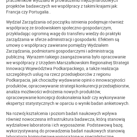
pracowników wydziału w prowadzeniu międzynarodowych
projektów badawczych we współpracy z takimi krajami jak:
Francja czy Portugalia..
Wydział Zarządzania od początku istnienia podejmuje również
współpracę ze środowiskiem społeczno-gospodarczym,
przykładając ogromną wagę do transferu wiedzy do praktyki
zarządzania w sferze administracji i gospodarki. Efektem są
umowy o współpracy zawierane pomiędzy Wydziałem
Zarządzania, podmiotami gospodarczymi i administracją
publiczną. Wyrazem takiego zaangażowania było opracowanie
we współpracy z Urzędem Marszałkowskim Regionalnej Strategii
Innowacji Województwa Podkarpackiego, a także realizacja
szczególnych usług na rzecz przedsiębiorców z regionu
Podkarpacia, jak chociażby wydawanie opinii o innowacyjności
produktów, opracowywanie strategii konkurencji przedsiębiorstw,
analiza możliwości wdrożenia nowych produktów,
opracowywanie koncepcji doskonalenia kadr czy wykonywanie
ekspertyz statystycznych w oparciu o wyniki badan ankietowych.
Na rozwój kształcenia i poziom badań naukowych wpływa
również nowoczesna infrastruktura badawcza, którą stanowią
wydziałowe laboratoria i ich wyposażenie. Podstawową bazę,
wykorzystywaną do prowadzenia badań naukowych stanowią
laboratoria komputerowe wyposażone w specjalistyczne