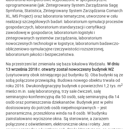
oprogramowanie (jak: Zintegrowany System Zarządzania Sagę
Symfonia, Statistica, Zintegrowany System Zarządzania Comarch
XL, MS Project) oraz laboratoria tematyczne, utworzone w celu
realizacji szczegółowych badań: laboratorium symulacji procesów
gospodarczych, laboratorium standaryzacji i certyfikacji
zawodowej w gospodarce, laboratorium logistyki i
zintegrowanych systemów zarządzania, laboratorium
nowoczesnych technologii w logistyce, laboratorium badawczo-
obliczeniowo-symulacyjne rzeczywistości rozszerzonej,
laboratorium jakości i bezpieczeństwa.
Na przestrzeni lat zmieniała się baza lokalowa Wydziału.
W dniu
13 września 2018 r. otwarty został nowoczesny budynek WZ
(usytuowany obok istniejącego już budynku S). Oba budynki są ze
sobą połączone przewiązką. Budowa nowego obiektu trwała od
2
roku 2016. Dwukondygnacyjny budynek o powierzchni 1,2 tys. m
mieści m.in. salę laboratoryjną, trzy sale ćwiczeń, salę
seminaryjno-konferencyjną dla 50 osób, salę seminaryjną dla 14
osób oraz pomieszczenia dziekanatów. Budynek jest w pełni
dostosowany do potrzeb osób niepełnosprawnych – jest
panoramiczna, przeszklona winda na 8 osób. W budynku
zainstalowano wyciszone okna. Są sterowane, a zarazem
połączone z oświetleniem, elektronicznie okna i rolety. Jest