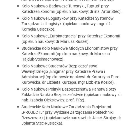
Koło Naukowo-Badawcze Turystyki „Tuptuś” przy
Katedrze Ekonomii (opiekun naukowy: dr inż. Artur Stec).
Koło Naukowe Logistyków przy Katedrze Systemów
Zarządzania i Logistyki (opiekun naukowy: mgr inż.
Kornelia Osieczko).
Koło Naukowe „Eurointegracja” przy Katedrze Ekonomii
(opiekun naukowy: dr Mariusz Ruszel).
Studenckie Koło Naukowe Młodych Ekonomistów przy
Katedrze Ekonomii (opiekun naukowy: dr Marzena
Hajduk-Stelmachowicz).
Koło Naukowe Studentów Bezpieczeństwa
Wewnętrznego „Enigma” przy Katedrze Prawa i
Administracji (opiekunowie naukowi: dr Katarzyna Purc-
Kurowicka, dr Elżbieta Kurzępa, mgr Elżbieta Kosior).
Koło Naukowe Polityki Bezpieczeństwa Państwa przy
Zakładzie Nauki o Bezpieczeństwie (opiekun naukowy: dr
hab. Izabela Oleksiewicz, prof. PRz).
Studenckie Koło Naukowe Zarządzania Projektami
„PROJECT5”
przy Wydziale Zarządzania Politechniki
Rzeszowskiej (opiekunowie naukowi: dr Jacek Strojny, dr
Jolanta Stec-Rusiecka).