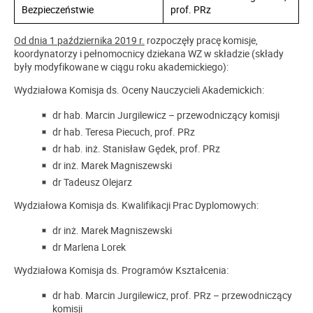
Bezpieczeństwie
prof. PRz
Od dnia 1 października 2019 r.
rozpoczęły pracę komisje,
koordynatorzy i pełnomocnicy dziekana WZ w składzie (składy
były modyfikowane w ciągu roku akademickiego):
Wydziałowa Komisja ds. Oceny Nauczycieli Akademickich:
dr hab. Marcin Jurgilewicz – przewodniczący komisji
dr hab. Teresa Piecuch, prof. PRz
dr hab. inż. Stanisław Gędek, prof. PRz
dr inż. Marek Magniszewski
dr Tadeusz Olejarz
Wydziałowa Komisja ds. Kwalifikacji Prac Dyplomowych:
dr inż. Marek Magniszewski
dr Marlena Lorek
Wydziałowa Komisja ds. Programów Kształcenia:
dr hab. Marcin Jurgilewicz, prof. PRz – przewodniczący
komisji