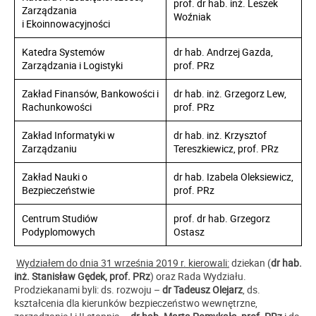
prof. dr hab. inż. Leszek
Zarządzania
Woźniak
i Ekoinnowacyjności
Katedra Systemów
dr hab. Andrzej Gazda,
Zarządzania i Logistyki
prof. PRz
Zakład Finansów, Bankowości i
dr hab. inż. Grzegorz Lew,
Rachunkowości
prof. PRz
Zakład Informatyki w
dr hab. inż. Krzysztof
Zarządzaniu
Tereszkiewicz, prof. PRz
Zakład Nauki o
dr hab. Izabela Oleksiewicz,
Bezpieczeństwie
prof. PRz
Centrum Studiów
prof. dr hab. Grzegorz
Podyplomowych
Ostasz
Wydziałem do dnia 31 września 2019 r. kierowali:
dziekan (
dr hab.
inż. Stanisław Gędek, prof. PRz
) oraz Rada Wydziału.
Prodziekanami byli: ds. rozwoju –
dr Tadeusz Olejarz
, ds.
kształcenia dla kierunków bezpieczeństwo wewnętrzne,