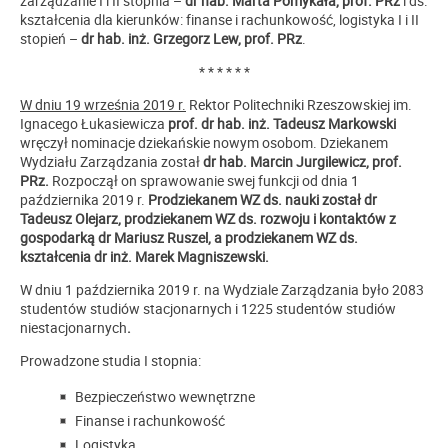
zarządzanie I i II stopnia –
dr hab. Marta Pomykała, prof. PRz
i ds.
kształcenia dla kierunków: finanse i rachunkowość, logistyka I i II
stopień –
dr hab. inż. Grzegorz Lew, prof. PRz
.
* * * * * *
W dniu 19 września 2019 r.
Rektor Politechniki Rzeszowskiej im.
Ignacego Łukasiewicza
prof. dr hab. inż. Tadeusz Markowski
wręczył nominacje dziekańskie nowym osobom. Dziekanem
Wydziału Zarządzania został
dr hab. Marcin Jurgilewicz, prof.
PRz.
Rozpoczął on sprawowanie swej funkcji od dnia 1
października 2019 r.
Prodziekanem WZ ds. nauki został dr
Tadeusz Olejarz, prodziekanem WZ ds. rozwoju i kontaktów z
gospodarką dr Mariusz Ruszel, a prodziekanem WZ ds.
kształcenia dr inż. Marek Magniszewski.
W dniu 1 października 2019 r. na Wydziale Zarządzania było 2083
studentów studiów stacjonarnych i 1225 studentów studiów
niestacjonarnych
.
Prowadzone studia I stopnia:
Bezpieczeństwo wewnętrzne
Finanse i rachunkowość
Logistyka