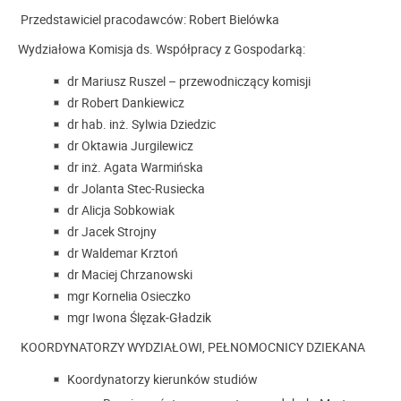
Przedstawiciel pracodawców: Robert Bielówka
Wydziałowa Komisja ds. Współpracy z Gospodarką:
dr Mariusz Ruszel – przewodniczący komisji
dr Robert Dankiewicz
dr hab. inż. Sylwia Dziedzic
dr Oktawia Jurgilewicz
dr inż. Agata Warmińska
dr Jolanta Stec-Rusiecka
dr Alicja Sobkowiak
dr Jacek Strojny
dr Waldemar Krztoń
dr Maciej Chrzanowski
mgr Kornelia Osieczko
mgr Iwona Ślęzak-Gładzik
KOORDYNATORZY WYDZIAŁOWI, PEŁNOMOCNICY DZIEKANA
Koordynatorzy kierunków studiów