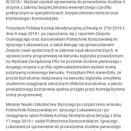
W 2018 r. Wydział uzyskał uprawnienia do prowadzenia studiów II
stopnia z zakresu bezpieczeństwa wewnętrznego o profilu
praktycznym w specjalnościach: bezpieczeństwo lotnicze oraz
kryminologia i kryminalistyka.
Prezydium Polskiej Komisji Akredytacyjnej uchwałą nr 219/2019 z
dnia 9 maja 2019 r. po zapoznaniu się z raportem Zespołu
Oceniającego oraz stanowiskiem
Politechniki Rzeszowsk
iej im.
Ignacego Łukasiewicza, a także kierując się sprawozdaniem
Zespołu nauk społecznych w zakresie nauk ekonomicznych, w
sprawie oceny programowej na kierunku
logistyka
prowadzonym
na Wydziale Zarządzania PRz na poziomie studiów pierwszego i
drugiego stopnia o profilu ogólnoakademickim wydało ocenę
pozytywną ocenianego kierunku. Prezydium PKA stwierdziło, że
proces kształcenia realizowany na kierunku
logistyka
umożliwia
studentom osiągnięcie założonych efektów kształcenia, a jakość
prowadzonego kształcenia spełnia przyjęte przez Komisję kryteria
oceny programowej.
Minister Nauki i Szkolnictwa Wyższego po rozpatrzeniu wniosku
Politechniki Rzeszowskiej im. Ignacego Łukasiewicza i po
zasięgnięciu opinii Polskiej Komisji Akredytacyjnej decyzją z dnia
17 maja 2019 r. nadał Politechnice Rzeszowskiej im. Ignacego
Łukasiewicza uprawnienie do prowadzenia studiów pierwszego