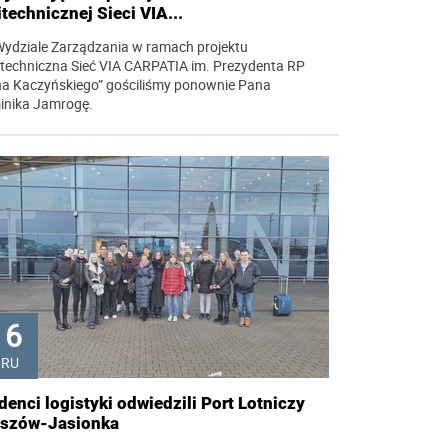
itechnicznej Sieci VIA...
ydziale Zarządzania w ramach projektu
itechniczna Sieć VIA CARPATIA im. Prezydenta RP
a Kaczyńskiego” gościliśmy ponownie Pana
inika Jamrogę.
16
GRU
denci logistyki odwiedzili Port Lotniczy
szów-Jasionka