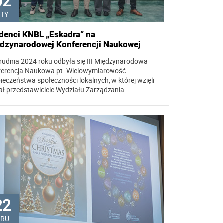
02
STY
denci KNBL „Eskadra” na
dzynarodowej Konferencji Naukowej
rudnia 2024 roku odbyła się III Międzynarodowa
ferencja Naukowa pt. Wielowymiarowość
ieczeństwa społeczności lokalnych, w której wzięli
ał przedstawiciele Wydziału Zarządzania.
22
GRU