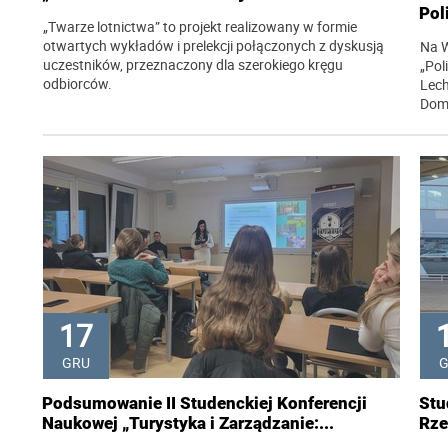
Pol
„Twarze lotnictwa” to projekt realizowany w formie
otwartych wykładów i prelekcji połączonych z dyskusją
Na W
uczestników, przeznaczony dla szerokiego kręgu
„Pol
odbiorców.
Lech
Dom
17
GRU
Podsumowanie II Studenckiej Konferencji
Stu
Naukowej „Turystyka i Zarządzanie:...
Rze