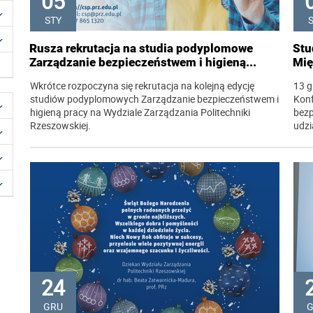
05
STY
Rusza rekrutacja na studia podyplomowe
Stu
Zarządzanie bezpieczeństwem i higieną...
Mię
Wkrótce rozpoczyna się rekrutacja na kolejną edycję
13 g
studiów podyplomowych Zarządzanie bezpieczeństwem i
Kon
higieną pracy na Wydziale Zarządzania Politechniki
bezp
Rzeszowskiej.
udzi
24
GRU