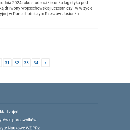
rudnia 2024 roku studenci kierunku logistyka pod
ką dr Iwony Wojciechowskiej uczestniczyli w wizycie
yjnej w Porcie Lotniczym Rzeszów-Jasionka.
31
32
33
34
kład zajęć
ytówki pracowników
zyty Naukowe WZ PRz