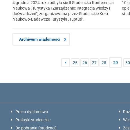
4 grudnia 2024 roku odbyła się II Studencka Konferencja
10 g
Naukowa „Turystyka i Zarządzanie: Integracja wiedzy i
opie
doświadczeń”, zorganizowana przez Studenckie Koło
stud
Naukowo-Badawcze Turystyki „Tuptuś”.
Archiwum wiadomości
25
26
27
28
29
30
Praca dyplomowa
Roz
Praktyki studenckie
Wiz
Do pobrania (studenci)
Zes