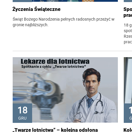
Życzenia Świąteczne
Spo
pra
Świąt Bożego Narodzenia pełnych radosnych przeżyć w
gronie najbliższych.
18 g
spot
Rzes
pra
18
GRU
„Twarze lotnictwa” – kolejna odsłona
Kol