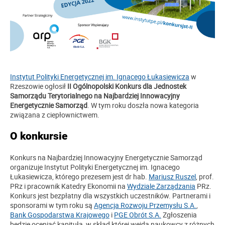
Instytut Polityki Energetycznej im. Ignacego Łukasiewicza
w
Rzeszowie ogłosił
II Ogólnopolski Konkurs dla Jednostek
Samorządu Terytorialnego na Najbardziej Innowacyjny
Energetycznie Samorząd
. W tym roku doszła nowa kategoria
związana z ciepłownictwem.
O konkursie
Konkurs na Najbardziej Innowacyjny Energetycznie Samorząd
organizuje Instytut Polityki Energetycznej im. Ignacego
Łukasiewicza, którego prezesem jest dr hab.
Mariusz Ruszel
, prof.
PRz i pracownik Katedry Ekonomii na
Wydziale Zarządzania
PRz.
Konkurs jest bezpłatny dla wszystkich uczestników. Partnerami i
sponsorami w tym roku są
Agencja Rozwoju Przemysłu S.A.
,
Bank Gospodarstwa Krajowego
i
PGE Obrót S.A.
Zgłoszenia
będzie oceniać kapituła, w skład której wejdą naukowcy z różnych