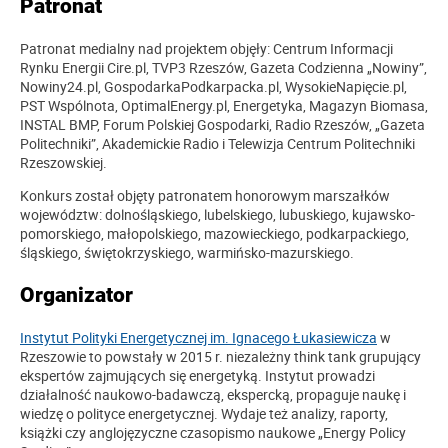
Patronat
Patronat medialny nad projektem objęły: Centrum Informacji
Rynku Energii Cire.pl, TVP3 Rzeszów, Gazeta Codzienna „Nowiny”,
Nowiny24.pl, GospodarkaPodkarpacka.pl, WysokieNapięcie.pl,
PST Wspólnota, OptimalEnergy.pl, Energetyka, Magazyn Biomasa,
INSTAL BMP, Forum Polskiej Gospodarki, Radio Rzeszów, „Gazeta
Politechniki”, Akademickie Radio i Telewizja Centrum Politechniki
Rzeszowskiej.
Konkurs został objęty patronatem honorowym marszałków
województw: dolnośląskiego, lubelskiego, lubuskiego, kujawsko-
pomorskiego, małopolskiego, mazowieckiego, podkarpackiego,
śląskiego, świętokrzyskiego, warmińsko-mazurskiego.
Organizator
Instytut Polityki Energetycznej im. Ignacego Łukasiewicza
w
Rzeszowie to powstały w 2015 r. niezależny think tank grupujący
ekspertów zajmujących się energetyką. Instytut prowadzi
działalność naukowo-badawczą, ekspercką, propaguje naukę i
wiedzę o polityce energetycznej. Wydaje też analizy, raporty,
książki czy anglojęzyczne czasopismo naukowe „Energy Policy