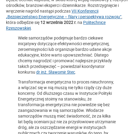
ośrodków, branżowi eksperci i dziennikarze. Rozstrzygnięcie i
wręczenie nagród nastąpi podczas
VII Konferencji
„Bezpieczeństwo Energetyczne – filary i perspektywa rozwoju”
,
która odbędzie się
12 września 2022 r.
na
Politechnice
Rzeszowskiej
.
Wiele samorządów podejmuje bardzo ciekawe
inicjatywy dotyczące efektywności energetycznej,
zeroemisyjności lub organizuje bardzo udane akcje
edukacyjne, które warto upowszechniać. Dlatego
chcemy nagrodzić i promować najlepsze przykłady
takich przedsięwzięć – powiedział koordynator
konkursu
dr inż. Sławomir Stec
.
Transformacja energetyczna to proces nieuchronny,
a włączać się w nią muszą nie tylko rządy czy duże
koncerny. Od dłuższego czasu w Instytucie Polityki
Energetycznej stoimy na stanowisku, że
transformacja energetyczna nie powiedzie się bez
zaangażowania w nią samorządów. Włodarze
samorządów muszą mieć świadomość, że za kilka
lat będą oceniani już nie za przysłowiowe utrzymanie
dróg, ale za oszczędzanie energii w instytucjach
publicznych czy tworzenie warunków do tego, by