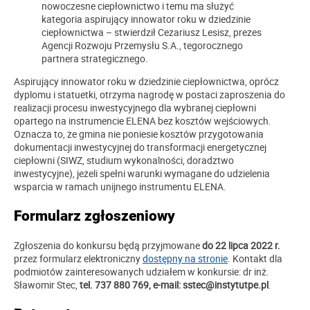
nowoczesne ciepłownictwo i temu ma służyć
kategoria aspirujący innowator roku w dziedzinie
ciepłownictwa – stwierdził Cezariusz Lesisz, prezes
Agencji Rozwoju Przemysłu S.A., tegorocznego
partnera strategicznego.
Aspirujący innowator roku w dziedzinie ciepłownictwa, oprócz
dyplomu i statuetki, otrzyma nagrodę w postaci zaproszenia do
realizacji procesu inwestycyjnego dla wybranej ciepłowni
opartego na instrumencie ELENA bez kosztów wejściowych.
Oznacza to, że gmina nie poniesie kosztów przygotowania
dokumentacji inwestycyjnej do transformacji energetycznej
ciepłowni (SIWZ, studium wykonalności, doradztwo
inwestycyjne), jeżeli spełni warunki wymagane do udzielenia
wsparcia w ramach unijnego instrumentu ELENA.
Formularz zgłoszeniowy
Zgłoszenia do konkursu będą przyjmowane
do 22 lipca 2022 r.
przez formularz elektroniczny
dostępny na stronie
. Kontakt dla
podmiotów zainteresowanych udziałem w konkursie: dr inż.
Sławomir Stec,
tel. 737 880 769, e-mail: sstec@instytutpe.pl
.