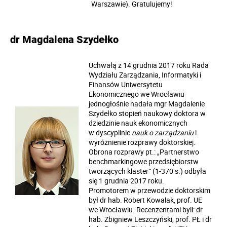
Warszawie). Gratulujemy!
dr Magdalena Szydełko
Uchwałą z 14 grudnia 2017 roku Rada
Wydziału Zarządzania, Informatyki i
Finansów Uniwersytetu
Ekonomicznego we Wrocławiu
jednogłośnie nadała mgr Magdalenie
Szydełko stopień naukowy doktora w
dziedzinie nauk ekonomicznych
w dyscyplinie
nauk o zarządzaniu
i
wyróżnienie rozprawy doktorskiej.
Obrona rozprawy pt.: „Partnerstwo
benchmarkingowe przedsiębiorstw
tworzących klaster” (1-370 s.) odbyła
się 1 grudnia 2017 roku.
Promotorem w przewodzie doktorskim
był dr hab. Robert Kowalak, prof. UE
we Wrocławiu. Recenzentami byli: dr
hab. Zbigniew Leszczyński, prof. PŁ i dr