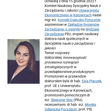
Uchwałą z dnia 15 grudnia 2022 r.
Komitet Naukowy Dyscypliny Nauk o
Zarządzaniu i Jakości
Uniwersytetu
Ekonomicznego w Katowicach
nadał
mgr inż.
Kornelii Osieczko-Potocznej
,
asystentowi w
Zakładzie Systemów
Zarządzania i Logistyki
na
Wydziale
Zarządzania
PRz, stopień naukowy
doktora nauk społecznych w
dyscyplinie
nauki o zarządzaniu i
jakości.
Temat rozprawy
doktorskiej:
Innowacyjność
procesowa rozwiązań
intralogistycznych w
przedsiębiorstwie produkcyjnym
.
Promotorem w przewodzie
doktorskim była dr hab.
Ewa Płaczek
,
prof. UE z Uniwersytetu
Ekonomicznego w Katowicach,
promotorem pomocniczym dr
inż.
Sławomir Stec
(PRz),
recenzentami: dr hab. inż.
Monika
Odlanicka-Poczobutt,
prof. PŚl