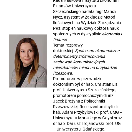
Rada Naukowa Instytutu Ekonomii i
Finansów Uniwersytetu
Szczecińskiego nadała mgr
Marioli
Nycz
, asystent w Zakładzie Metod
Ilościowych na Wydziale Zarządzania
PRz, stopień naukowy doktora nauk
społecznych w dyscyplinie
ekonomia i
finanse
.
Temat rozprawy
doktorskiej:
Społeczno-ekonomiczne
determinanty zróżnicowania
zachowań komunikacyjnych
mieszkańców miast na przykładzie
Rzeszowa
.
Promotorem w przewodzie
doktorskim był dr hab. Christian Lis,
prof. Uniwersytetu Szczecińskiego,
promotorem pomocniczym dr inż.
Jacek Brożyna z Politechniki
Rzeszowskiej. Recenzentami byli: dr
hab. Adam Przybyłowski, prof. UMG –
Uniwersytetu Morskiego w Gdyni oraz
dr hab. Dariusz Trojanowski, prof. UG
– Uniwersytetu Gdańskiego.