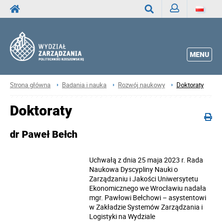
Zaloguj
Wyszukaj
MENU
Strona główna
Badania i nauka
Rozwój naukowy
Doktoraty
Doktoraty
dr Paweł Bełch
Uchwałą z dnia 25 maja 2023 r. Rada
Naukowa Dyscypliny Nauki o
Zarządzaniu i Jakości Uniwersytetu
Ekonomicznego we Wrocławiu nadała
mgr. Pawłowi Bełchowi – asystentowi
w Zakładzie Systemów Zarządzania i
Logistyki na Wydziale