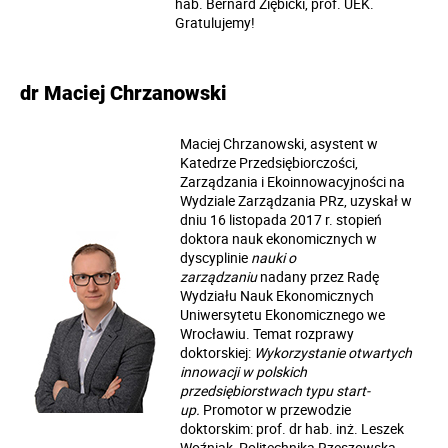
hab. Bernard Ziębicki, prof. UEK.
Gratulujemy!
dr Maciej Chrzanowski
Maciej Chrzanowski, asystent w
Katedrze Przedsiębiorczości,
Zarządzania i Ekoinnowacyjności na
Wydziale Zarządzania PRz, uzyskał w
dniu 16 listopada 2017 r. stopień
doktora nauk ekonomicznych w
dyscyplinie
nauki o
zarządzaniu
nadany przez Radę
Wydziału Nauk Ekonomicznych
Uniwersytetu Ekonomicznego we
Wrocławiu. Temat rozprawy
doktorskiej:
Wykorzystanie otwartych
innowacji w polskich
przedsiębiorstwach typu start-
up.
Promotor w przewodzie
doktorskim: prof. dr hab. inż. Leszek
Woźniak, Politechnika Rzeszowska.