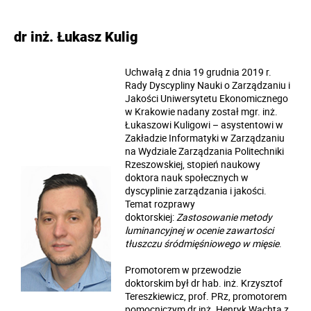
dr inż. Łukasz Kulig
Uchwałą z dnia 19 grudnia 2019 r.
Rady Dyscypliny Nauki o Zarządzaniu i
Jakości Uniwersytetu Ekonomicznego
w Krakowie nadany został mgr. inż.
Łukaszowi Kuligowi – asystentowi w
Zakładzie Informatyki w Zarządzaniu
na Wydziale Zarządzania Politechniki
Rzeszowskiej, stopień naukowy
doktora nauk społecznych w
dyscyplinie zarządzania i jakości.
Temat rozprawy
doktorskiej:
Zastosowanie metody
luminancyjnej w ocenie zawartości
tłuszczu śródmięśniowego w mięsie
.
Promotorem w przewodzie
doktorskim był dr hab. inż.
Krzysztof
Tereszkiewicz
, prof. PRz, promotorem
pomocniczym dr inż.
Henryk Wachta
z