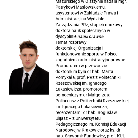
Mazurskiego w Olsztynie nadała mgr.
Patrykowi Masłowskiemu,
asystentowi w Zakładzie Prawa i
Administracji na Wydziale
Zarządzania PRz, stopień naukowy
doktora nauk społecznych w
dyscyplinie
nauki prawne
.
Temat rozprawy
doktorskiej: Organizacja i
funkcjonowanie sportu w Polsce –
zagadnienia administracyjnoprawne.
Promotorem w przewodzie
doktorskim była dr hab. Marta
Pomykała, prof. PRz z Politechniki
Rzeszowskiej im. Ignacego
Łukasiewicza, promotorem
pomocniczym dr Małgorzata
Polinceusz z Politechniki Rzeszowskiej
im. Ignacego Łukasiewicza,
recenzentami: dr hab. Bogusław
Ulijasz – z Uniwersytetu
Pedagogicznego im. Komisji Edukacji
Narodowej w Krakowie oraz ks. dr
hab. Sławomir Fundowicz, prof. KUL –