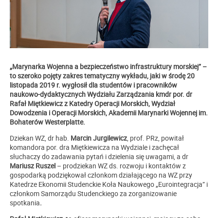
„Marynarka Wojenna a bezpieczeństwo infrastruktury morskiej”
–
to szeroko pojęty zakres tematyczny wykładu, jaki w środę 20
listopada 2019 r. wygłosił dla studentów i pracowników
naukowo-dydaktycznych Wydziału Zarządzania kmdr por. dr
Rafał Miętkiewicz z Katedry Operacji Morskich, Wydział
Dowodzenia i Operacji Morskich, Akademii Marynarki Wojennej im.
Bohaterów Westerplatte.
Dziekan WZ, dr hab.
Marcin Jurgilewicz
, prof. PRz, powitał
komandora por. dra Miętkiewicza na Wydziale i zachęcał
słuchaczy do zadawania pytań i dzielenia się uwagami, a dr
Mariusz Ruszel
– prodziekan WZ ds. rozwoju i kontaktów z
gospodarką podziękował członkom działającego na WZ przy
Katedrze Ekonomii Studenckie Koła Naukowego „Eurointegracja” i
członkom Samorządu Studenckiego za zorganizowanie
spotkania
.