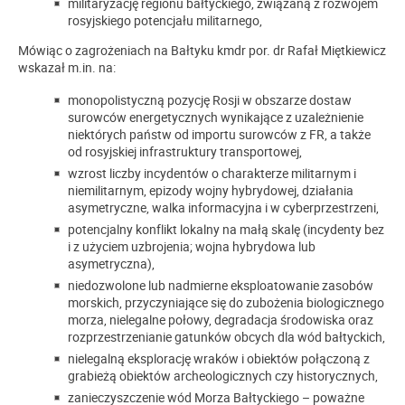
militaryzację regionu bałtyckiego, związaną z rozwojem
rosyjskiego potencjału militarnego,
Mówiąc o zagrożeniach na Bałtyku kmdr por. dr Rafał Miętkiewicz
wskazał m.in. na:
monopolistyczną pozycję Rosji w obszarze dostaw
surowców energetycznych wynikające z uzależnienie
niektórych państw od importu surowców z FR, a także
od rosyjskiej infrastruktury transportowej,
wzrost liczby incydentów o charakterze militarnym i
niemilitarnym, epizody wojny hybrydowej, działania
asymetryczne, walka informacyjna i w cyberprzestrzeni,
potencjalny konflikt lokalny na małą skalę (incydenty bez
i z użyciem uzbrojenia; wojna hybrydowa lub
asymetryczna),
niedozwolone lub nadmierne eksploatowanie zasobów
morskich, przyczyniające się do zubożenia biologicznego
morza, nielegalne połowy, degradacja środowiska oraz
rozprzestrzenianie gatunków obcych dla wód bałtyckich,
nielegalną eksplorację wraków i obiektów połączoną z
grabieżą obiektów archeologicznych czy historycznych,
zanieczyszczenie wód Morza Bałtyckiego – poważne