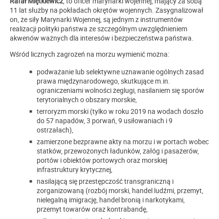
Rafał Miętkiewicz
, to oficer marynarki wojennej, mający za sobą
11 lat służby na pokładach okrętów wojennych. Zasygnalizował
on, że siły Marynarki Wojennej, są jednym z instrumentów
realizacji polityki państwa ze szczególnym uwzględnieniem
akwenów ważnych dla interesów i bezpieczeństwa państwa.
Wśród licznych zagrożeń na morzu wymienić można:
podważanie lub selektywne uznawanie ogólnych zasad
prawa międzynarodowego, skutkujące m.in.
ograniczeniami wolności żeglugi, nasilaniem się sporów
terytorialnych o obszary morskie,
terroryzm morski (tylko w roku 2019 na wodach doszło
do 57 napadów, 3 porwań, 9 usiłowaniach i 9
ostrzałach),
zamierzone bezprawne akty na morzu i w portach wobec
statków, przewożonych ładunków, załóg i pasażerów,
portów i obiektów portowych oraz morskiej
infrastruktury krytycznej,
nasilającą się przestępczość transgraniczną i
zorganizowaną (rozbój morski, handel ludźmi, przemyt,
nielegalną imigrację, handel bronią i narkotykami,
przemyt towarów oraz kontrabandę,