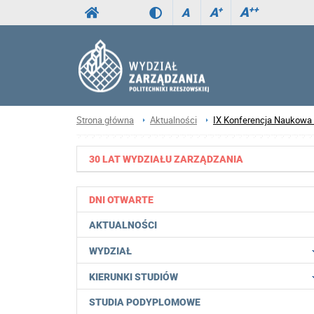
A
++
A
+
A
Strona główna
Aktualności
IX Konferencja Naukowa B
30 LAT WYDZIAŁU ZARZĄDZANIA
DNI OTWARTE
AKTUALNOŚCI
WYDZIAŁ
KIERUNKI STUDIÓW
STUDIA PODYPLOMOWE