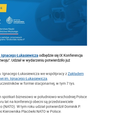
. Ignacego Łukasiewicza
odbędzie się IX Konferencja
woju". Udział w wydarzeniu potwierdziło już
m. Ignacego Łukasiewicza we współpracy z
Zakładem
znej im. Ignacego Łukasiewicza
.
uczestników w formie stacjonarnej, w tym 7 tys.
ch spotkań biznesowo w południowo-wschodniej Polsce
u lat na konferencji obecni są przedstawiciele
 (NATO). W tym roku udział potwierdził Dominik P.
ki Kierownika Placówki NATO w Polsce.