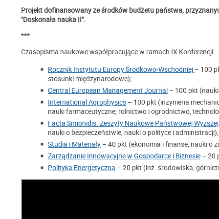
Projekt dofinansowany ze środków budżetu państwa, przyznanyc
"Doskonała nauka II".
***
Czasopisma naukowe współpracujące w ramach IX Konferencji:
Rocznik Instytutu Europy Środkowo-Wschodniej
– 100 pk
stosunki międzynarodowe);
Central European Management Journal
– 100 pkt (nauki 
International Agrophysics
– 100 pkt (inżynieria mechanic
nauki farmaceutyczne; rolnictwo i ogrodnictwo, technolog
Facta Simonidis. Zeszyty Naukowe Państwowej Wyższe
nauki o bezpieczeństwie, nauki o polityce i administracji);
Studia i Materiały
– 40 pkt (ekonomia i finanse, nauki o z
Zarządzanie Innowacyjne w Gospodarce i Biznesie
– 20 p
Polityka Energetyczna
– 20 pkt (inż. środowiska, górnict