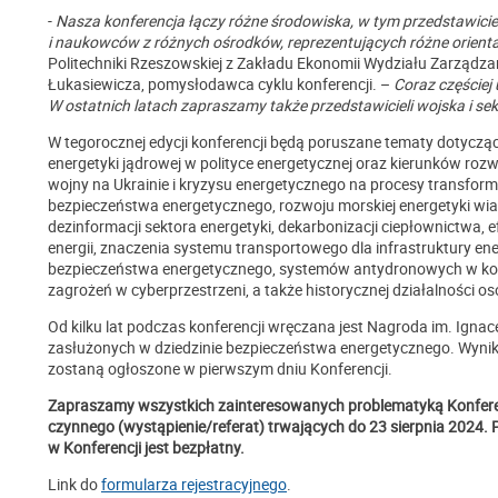
-
Nasza konferencja łączy różne środowiska, w tym przedstawiciel
i naukowców z różnych ośrodków, reprezentujących różne orient
Politechniki Rzeszowskiej z Zakładu Ekonomii Wydziału Zarządzania
Łukasiewicza, pomysłodawca cyklu konferencji. –
Coraz częściej
W ostatnich latach zapraszamy także przedstawicieli wojska i se
W tegorocznej edycji konferencji będą poruszane tematy dotyczą
energetyki jądrowej w polityce energetycznej oraz kierunków ro
wojny na Ukrainie i kryzysu energetycznego na procesy transform
bezpieczeństwa energetycznego, rozwoju morskiej energetyki wi
dezinformacji sektora energetyki, dekarbonizacji ciepłownictwa,
energii, znaczenia systemu transportowego dla infrastruktury e
bezpieczeństwa energetycznego, systemów antydronowych w konte
zagrożeń w cyberprzestrzeni, a także historycznej działalności 
Od kilku lat podczas konferencji wręczana jest Nagroda im. Ignac
zasłużonych w dziedzinie bezpieczeństwa energetycznego. Wyniki
zostaną ogłoszone w pierwszym dniu Konferencji.
Zapraszamy wszystkich zainteresowanych problematyką Konferen
czynnego (wystąpienie/referat) trwających do 23 sierpnia 2024.
w Konferencji jest bezpłatny.
Link do
formularza rejestracyjnego
.