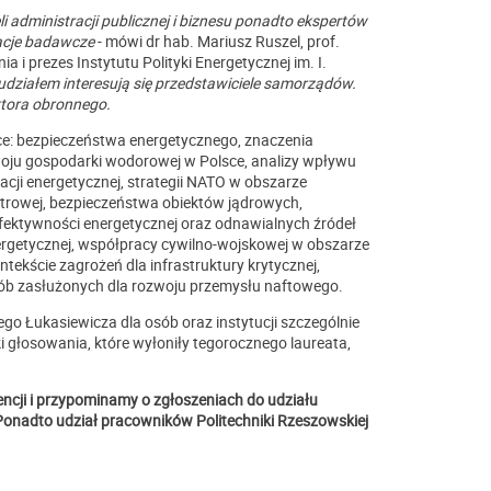
i administracji publicznej i biznesu ponadto ekspertów
acje badawcze
- mówi dr hab. Mariusz Ruszel, prof.
 i prezes Instytutu Polityki Energetycznej im. I.
 udziałem interesują się przedstawiciele samorządów.
ktora obronnego.
ce: bezpieczeństwa energetycznego, znaczenia
zwoju gospodarki wodorowej w Polsce, analizy wpływu
acji energetycznej, strategii NATO w obszarze
atrowej, bezpieczeństwa obiektów jądrowych,
 efektywności energetycznej oraz odnawialnych źródeł
nergetycznej, współpracy cywilno-wojskowej w obszarze
kście zagrożeń dla infrastruktury krytycznej,
osób zasłużonych dla rozwoju przemysłu naftowego.
ego Łukasiewicza dla osób oraz instytucji szczególnie
 głosowania, które wyłoniły tegorocznego laureata,
cji i przypominamy o zgłoszeniach do udziału
 Ponadto udział pracowników Politechniki Rzeszowskiej