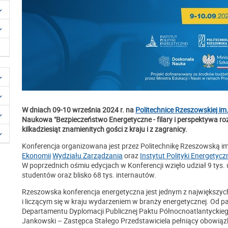
W dniach 09-10 września 2024 r. na
Politechnice Rzeszowskiej im
Naukowa "Bezpieczeństwo Energetyczne - filary i perspektywa roz
kilkadziesiąt znamienitych gości z kraju i z zagranicy.
Konferencja organizowana jest przez Politechnikę Rzeszowską i
Ekonomii
Wydziału Zarządzania
oraz
Instytut Polityki Energetyc
W poprzednich ośmiu edycjach w Konferencji wzięło udział 9 tys. 
studentów oraz blisko 68 tys. internautów.
Rzeszowska konferencja energetyczna jest jednym z największy
i liczącym się w kraju wydarzeniem w branży energetycznej. Od par
Departamentu Dyplomacji Publicznej Paktu Północnoatlantyckiego
Jankowski – Zastępca Stałego Przedstawiciela pełniący obowiąz