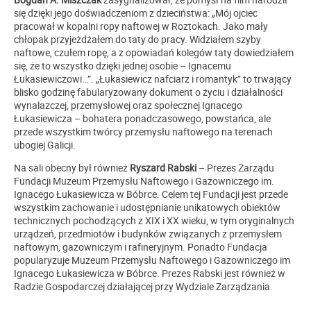
się dzięki jego doświadczeniom z dzieciństwa: „Mój ojciec
pracował w kopalni ropy naftowej w Roztokach. Jako mały
chłopak przyjeżdżałem do taty do pracy. Widziałem szyby
naftowe, czułem ropę, a z opowiadań kolegów taty dowiedziałem
się, że to wszystko dzięki jednej osobie – Ignacemu
Łukasiewiczowi…”. „Łukasiewicz nafciarz i romantyk” to trwający
blisko godzinę fabularyzowany dokument o życiu i działalności
wynalazczej, przemysłowej oraz społecznej Ignacego
Łukasiewicza – bohatera ponadczasowego, powstańca, ale
przede wszystkim twórcy przemysłu naftowego na terenach
ubogiej Galicji.
Na sali obecny był również
Ryszard Rabski
– Prezes Zarządu
Fundacji Muzeum Przemysłu Naftowego i Gazowniczego im.
Ignacego Łukasiewicza w Bóbrce. Celem tej Fundacji jest przede
wszystkim zachowanie i udostępnianie unikatowych obiektów
technicznych pochodzących z XIX i XX wieku, w tym oryginalnych
urządzeń, przedmiotów i budynków związanych z przemysłem
naftowym, gazowniczym i rafineryjnym. Ponadto Fundacja
popularyzuje Muzeum Przemysłu Naftowego i Gazowniczego im
Ignacego Łukasiewicza w Bóbrce. Prezes Rabski jest również w
Radzie Gospodarczej działającej przy Wydziale Zarządzania.