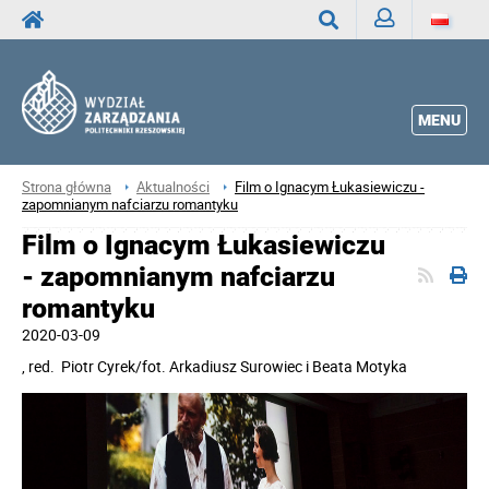
Zaloguj
Wyszukaj
MENU
Strona główna
Aktualności
Film o Ignacym Łukasiewiczu -
zapomnianym nafciarzu romantyku
Film o Ignacym Łukasiewiczu
- zapomnianym nafciarzu
romantyku
2020-03-09
, red.
Piotr Cyrek/fot. Arkadiusz Surowiec i Beata Motyka