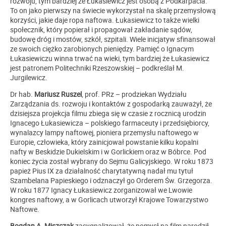
rozwoju, tym bardziej że Łukasiewicz jest osobą z Podkarpacia.
To on jako pierwszy na świecie wykorzystał na skalę przemysłową
korzyści, jakie daje ropa naftowa. Łukasiewicz to także wielki
społecznik, który popierał i propagował zakładanie sądów,
budowę dróg i mostów, szkół, szpitali. Wiele inicjatyw sfinansował
ze swoich ciężko zarobionych pieniędzy. Pamięć o Ignacym
Łukasiewiczu winna trwać na wieki, tym bardziej że Łukasiewicz
jest patronem Politechniki Rzeszowskiej – podkreślał M.
Jurgilewicz.
Dr hab.
Mariusz Ruszel
, prof. PRz – prodziekan Wydziału
Zarządzania ds. rozwoju i kontaktów z gospodarką zauważył, że
dzisiejsza projekcja filmu zbiega się w czasie z rocznicą urodzin
Ignacego Łukasiewicza – polskiego farmaceuty i przedsiębiorcy,
wynalazcy lampy naftowej, pioniera przemysłu naftowego w
Europie, człowieka, który zainicjował powstanie kilku kopalni
nafty w Beskidzie Dukielskim i w Gorlickiem oraz w Bóbrce. Pod
koniec życia został wybrany do Sejmu Galicyjskiego. W roku 1873
papież Pius IX za działalność charytatywną nadał mu tytuł
Szambelana Papieskiego i odznaczył go Orderem Św. Grzegorza.
W roku 1877 Ignacy Łukasiewicz zorganizował we Lwowie
kongres naftowy, a w Gorlicach utworzył Krajowe Towarzystwo
Naftowe.
Bogdan A. Miszczak
zasygnalizował, że pomysł na film narodził