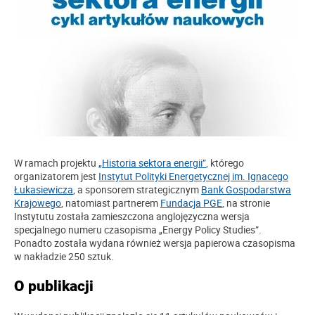
W ramach projektu
„Historia sektora energii”
, którego
organizatorem jest
Instytut Polityki Energetycznej im. Ignacego
Łukasiewicza
, a sponsorem strategicznym
Bank Gospodarstwa
Krajowego
, natomiast partnerem
Fundacja PGE
, na stronie
Instytutu została zamieszczona anglojęzyczna wersja
specjalnego numeru czasopisma „Energy Policy Studies”.
Ponadto została wydana również wersja papierowa czasopisma
w nakładzie 250 sztuk.
O publikacji