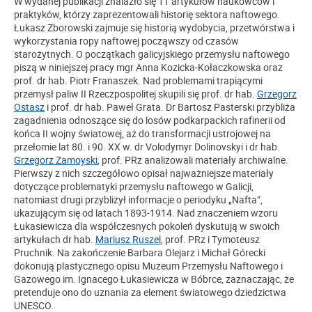
W wydanej publikacji znalazło się 11 artykułów naukowców i
praktyków, którzy zaprezentowali historię sektora naftowego.
Łukasz Zborowski zajmuje się historią wydobycia, przetwórstwa i
wykorzystania ropy naftowej począwszy od czasów
starożytnych. O początkach galicyjskiego przemysłu naftowego
piszą w niniejszej pracy mgr Anna Kozicka-Kołaczkowska oraz
prof. dr hab. Piotr Franaszek. Nad problemami trapiącymi
przemysł paliw II Rzeczpospolitej skupili się prof. dr hab.
Grzegorz
Ostasz
i prof. dr hab. Paweł Grata. Dr Bartosz Pasterski przybliża
zagadnienia odnoszące się do losów podkarpackich rafinerii od
końca II wojny światowej, aż do transformacji ustrojowej na
przełomie lat 80. i 90. XX w. dr Volodymyr Dolinovskyi i dr hab.
Grzegorz Zamoyski
, prof. PRz analizowali materiały archiwalne.
Pierwszy z nich szczegółowo opisał najważniejsze materiały
dotyczące problematyki przemysłu naftowego w Galicji,
natomiast drugi przybliżył informacje o periodyku „Nafta”,
ukazującym się od latach 1893-1914. Nad znaczeniem wzoru
Łukasiewicza dla współczesnych pokoleń dyskutują w swoich
artykułach dr hab.
Mariusz Ruszel
, prof. PRz i Tymoteusz
Pruchnik. Na zakończenie Barbara Olejarz i Michał Górecki
dokonują plastycznego opisu Muzeum Przemysłu Naftowego i
Gazowego im. Ignacego Łukasiewicza w Bóbrce, zaznaczając, że
pretenduje ono do uznania za element światowego dziedzictwa
UNESCO.