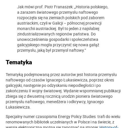
Jak mówi prof. Piotr Franaszek:
„
Historia polskiego,
a zarazem światowego przemysłu naftowego
rozpoczęła się na ziemiach polskich pod zaborem
austriackim, czyli w Galicji – północnej prowincji
monarchii austriackiej. Był to jeden z najsłabiej
zindustrializowanych regionów państwa. Do
unowocześnienia gospodarki i społeczeństwa
galicyjskiego mogła przyczynić się nowa gałąź
przemysłu, jaką był przemysł naftowy.”
Tematyka
Tematyką podejmowaną przez autorów jest historia przemysłu
naftowego od czasów Ignacego Łukasiewicza, poprzez okres
galicyjski, następnie po odzyskaniu niepodległości i po
zakończeniu II wojny światowej. Wydanie wspomnianej publikacji
zbiega się z dwusetną rocznicą urodzin pioniera światowego
przemysłu naftowego, menedżera i odkrywcy, Ignacego
Łukasiewicza.
Specjalny numer czasopisma Energy Policy Studies trafi do wielu
renomowanych bibliotek uczelnianych w Polsce i na świecie, z
wersją elektroniczną można się zapoznać na stronie:
History-of-