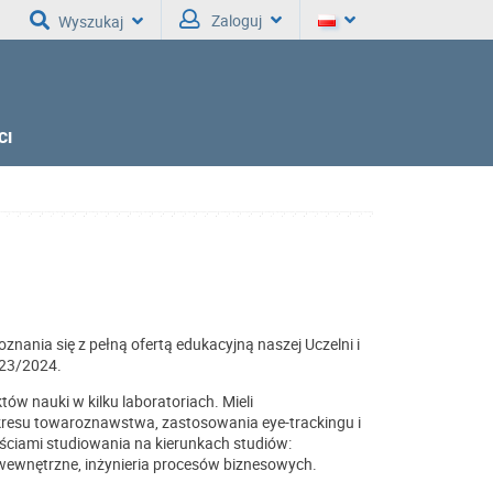
Zaloguj
Wyszukaj
CI
znania się z pełną ofertą edukacyjną naszej Uczelni i
023/2024.
ów nauki w kilku laboratoriach. Mieli
kresu towaroznawstwa, zastosowania eye-trackingu i
yściami studiowania na kierunkach studiów:
 wewnętrzne, inżynieria procesów biznesowych.