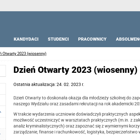
KANDYDACI
STUDENCI
PRACOWNICY
ABSOLWEN
ń Otwarty 2023 (wiosenny)
Dzień Otwarty 2023 (wiosenny)
Ostatnia aktualizacja: 24. 02. 2023 r.
Dzień Otwarty to doskonała okazja dla młodzieży szkolnej do zapo
naszego Wydziału oraz zasadami rekrutacji na rok akademicki 2
W trakcie wydarzenia uczniowie doświadczyli praktycznych aspekt
możliwość uczestniczyć w warsztatach praktycznych (m.in. z za
analiz kryminalistycznych) oraz zapoznać się z wymiernymi korz
zarządzanie, finanse i rachunkowość, logistyka, bezpieczeństwo