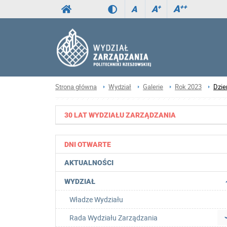
A
++
A
+
A
Strona główna
Wydział
Galerie
Rok 2023
Dzie
30 LAT WYDZIAŁU ZARZĄDZANIA
DNI OTWARTE
AKTUALNOŚCI
WYDZIAŁ
Władze Wydziału
Rada Wydziału Zarządzania