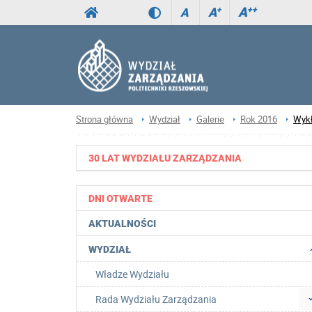
A
++
A
+
A
Strona główna
Wydział
Galerie
Rok 2016
Wykł
30 LAT WYDZIAŁU ZARZĄDZANIA
DNI OTWARTE
AKTUALNOŚCI
WYDZIAŁ
Władze Wydziału
Rada Wydziału Zarządzania