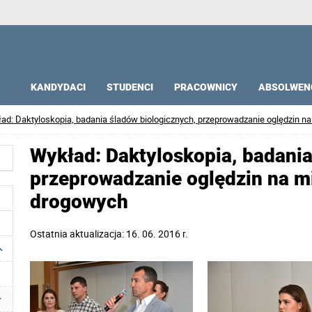
KANDYDACI
STUDENCI
PRACOWNICY
ABSOLWEN
ad: Daktyloskopia, badania śladów biologicznych, przeprowadzanie oględzin 
Wykład: Daktyloskopia, badania
przeprowadzanie oględzin na 
drogowych
Ostatnia aktualizacja: 16. 06. 2016 r.