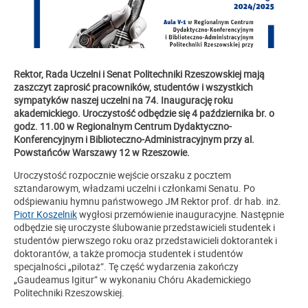
R
ektor, Rada Uczelni i Senat Politechniki Rzeszowskiej mają
zaszczyt zaprosić pracowników, studentów i wszystkich
sympatyków naszej uczelni na 74. Inaugurację roku
akademickiego. Uroczystość odbędzie się 4 października br. o
godz. 11.00 w Regionalnym Centrum Dydaktyczno-
Konferencyjnym i Biblioteczno-Administracyjnym przy al.
Powstańców Warszawy 12 w Rzeszowie.
Uroczystość rozpocznie wejście orszaku z pocztem
sztandarowym, władzami uczelni i członkami Senatu. Po
odśpiewaniu hymnu państwowego JM Rektor prof. dr hab. inż.
Piotr Koszelnik
wygłosi przemówienie inauguracyjne. Następnie
odbędzie się uroczyste ślubowanie przedstawicieli studentek i
studentów pierwszego roku oraz przedstawicieli doktorantek i
doktorantów, a także promocja studentek i studentów
specjalności „pilotaż”. Tę część wydarzenia zakończy
„Gaudeamus Igitur” w wykonaniu Chóru Akademickiego
Politechniki Rzeszowskiej.