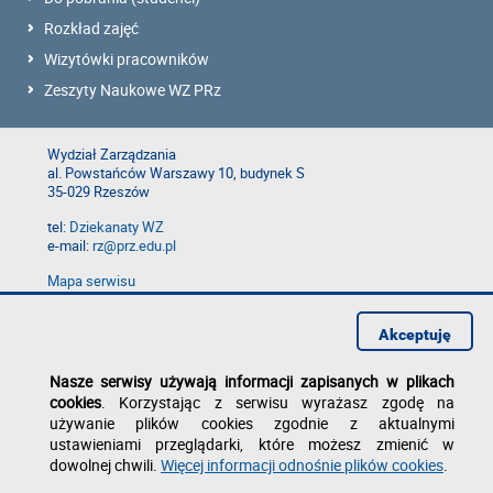
Rozkład zajęć
Wizytówki pracowników
Zeszyty Naukowe WZ PRz
Wydział Zarządzania
al. Powstańców Warszawy 10, budynek S
35-029 Rzeszów
tel:
Dziekanaty WZ
e-mail:
rz@prz.edu.pl
Mapa serwisu
Deklaracja dostępności
Polityka prywatności
Akceptuję
Zgłoś błąd na stronie
Nasze serwisy używają informacji zapisanych w plikach
cookies
. Korzystając z serwisu wyrażasz zgodę na
używanie plików cookies zgodnie z aktualnymi
ustawieniami przeglądarki, które możesz zmienić w
dowolnej chwili.
Więcej informacji odnośnie plików cookies
.