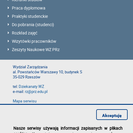
Praca dyplomowa
Praktyki studenckie
Do pobrania (studenci)
Rozkład zajęć
Wizytówki pracowników
Zeszyty Naukowe WZ PRz
Wydział Zarządzania
al. Powstańców Warszawy 10, budynek S
35-029 Rzeszów
tel:
Dziekanaty WZ
e-mail:
rz@prz.edu.pl
Mapa serwisu
Deklaracja dostępności
Polityka prywatności
Akceptuję
Zgłoś błąd na stronie
Nasze serwisy używają informacji zapisanych w plikach