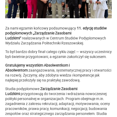
Za nami egzamin końcowy podsumowujący
11. edycję studiów
podyplomowych „Zarządzanie Zasobami
Ludzkimi”
realizowanych w Centrum Studiów Podyplomowych
Wydziału Zarządzania Politechniki Rzeszowskiej.
To był bardzo dobry finał całego cyklu zajęć — wszyscy uczestnicy
byli świetnie przygotowani, a egzamin zakończył się sukcesem.
Gratuluj
emy
wszystkim Absolwentkom i
Absolwentom
zaangażowania, systematycznej pracy i otwartości
na rozwój. Życz
ymy
, aby zdobyta wiedza i kompetencje jak
najlepiej przełożyły się na praktykę zawodową.
Studia podyplomowe
Zarządzanie Zasobami
Ludzkimi
przygotowują do tworzenia i wdrażania nowoczesnej
polityki personalnej w organizacjach. Program obejmuje m.in.
zagadnienia z zakresu rekrutacji, adaptacji, motywowania, oceny
pracowników, prawa pracy, komunikacji, negocjacji, budowania
zespołów oraz strategicznego zarządzania personelem. Studia