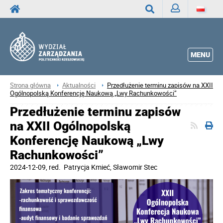
Zaloguj
Wyszukaj
MENU
Strona główna
Aktualności
Przedłużenie terminu zapisów na XXII
Ogólnopolską Konferencję Naukową „Lwy Rachunkowości”
Przedłużenie terminu zapisów
na XXII Ogólnopolską
Konferencję Naukową „Lwy
Rachunkowości”
2024-12-09
, red.
Patrycja Kmieć, Sławomir Stec