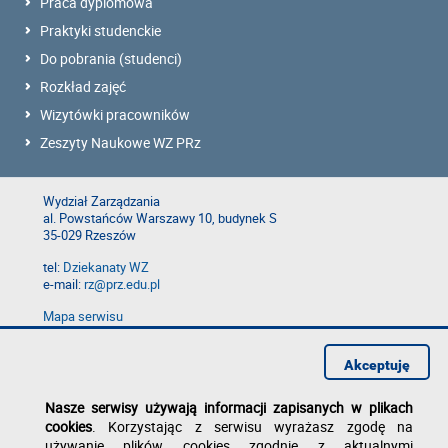
Praca dyplomowa
Praktyki studenckie
Do pobrania (studenci)
Rozkład zajęć
Wizytówki pracowników
Zeszyty Naukowe WZ PRz
Wydział Zarządzania
al. Powstańców Warszawy 10, budynek S
35-029 Rzeszów
tel:
Dziekanaty WZ
e-mail:
rz@prz.edu.pl
Mapa serwisu
Deklaracja dostępności
Polityka prywatności
Akceptuję
Zgłoś błąd na stronie
Nasze serwisy używają informacji zapisanych w plikach
cookies
. Korzystając z serwisu wyrażasz zgodę na
używanie plików cookies zgodnie z aktualnymi