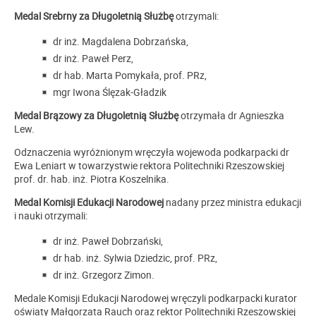
Medal Srebrny za Długoletnią Służbę
otrzymali:
dr inż. Magdalena Dobrzańska,
dr inż. Paweł Perz,
dr hab. Marta Pomykała, prof. PRz,
mgr Iwona Ślęzak-Gładzik
Medal Brązowy za Długoletnią Służbę
otrzymała dr Agnieszka
Lew.
Odznaczenia wyróżnionym wręczyła wojewoda podkarpacki dr
Ewa Leniart w towarzystwie rektora Politechniki Rzeszowskiej
prof. dr. hab. inż. Piotra Koszelnika.
Medal Komisji Edukacji Narodowej
nadany przez ministra edukacji
i nauki otrzymali:
dr inż. Paweł Dobrzański,
dr hab. inż. Sylwia Dziedzic, prof. PRz,
dr inż. Grzegorz Zimon.
Medale Komisji Edukacji Narodowej wręczyli podkarpacki kurator
oświaty Małgorzata Rauch oraz rektor Politechniki Rzeszowskiej