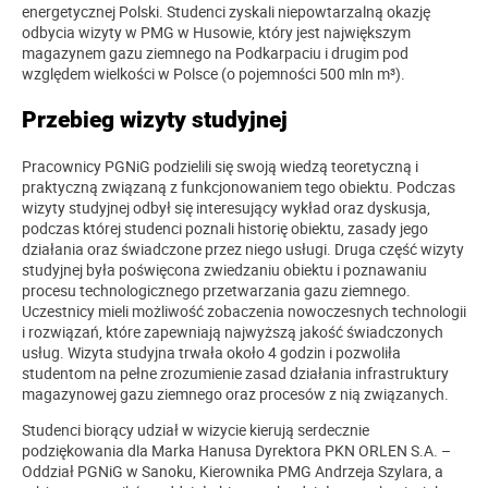
energetycznej Polski. Studenci zyskali niepowtarzalną okazję
odbycia wizyty w PMG w Husowie, który jest największym
magazynem gazu ziemnego na Podkarpaciu i drugim pod
względem wielkości w Polsce (o pojemności 500 mln m³).
Przebieg wizyty studyjnej
Pracownicy PGNiG podzielili się swoją wiedzą teoretyczną i
praktyczną związaną z funkcjonowaniem tego obiektu. Podczas
wizyty studyjnej odbył się interesujący wykład oraz dyskusja,
podczas której studenci poznali historię obiektu, zasady jego
działania oraz świadczone przez niego usługi. Druga część wizyty
studyjnej była poświęcona zwiedzaniu obiektu i poznawaniu
procesu technologicznego przetwarzania gazu ziemnego.
Uczestnicy mieli możliwość zobaczenia nowoczesnych technologii
i rozwiązań, które zapewniają najwyższą jakość świadczonych
usług. Wizyta studyjna trwała około 4 godzin i pozwoliła
studentom na pełne zrozumienie zasad działania infrastruktury
magazynowej gazu ziemnego oraz procesów z nią związanych.
Studenci biorący udział w wizycie kierują serdecznie
podziękowania dla Marka Hanusa Dyrektora PKN ORLEN S.A. –
Oddział PGNiG w Sanoku, Kierownika PMG Andrzeja Szylara, a