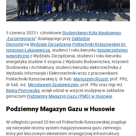
5 czerwca 2023 r. członkowie
Studenckiego Koła Naukowego
„Eurointegracja
” działającego przy
Zakładzie
Ekonomii
na
Wydziale Zarządzania
Politechniki Rzeszowskiej im.
Ignacego Łukasiewicza
, studenci I roku kierunku
bezpieczeństwo
wewnętrzne
z Wydziału Zarządzania, studenci I roku kierunku
energetyka studiów II stopnia z Wydziału Budownictwa, Inżynierii
Środowiska i Architektury, studenci kierunku elektrotechnika z
Wydziału Informatyki i Elektrotechniki wraz z pracownikami
Politechniki Rzeszowskiej tj. dr hab.
Mariuszem Ruszel
, prof. PRz;
dr hab. inż.
Mirosławem Szukiewiczem
, prof. PRz oraz mgr inż.
Beatą Piotrowską
, wzięli udział w wizycie studyjnej w zakładzie
górniczym
Podziemny Magazyn Gazu (PMG) w Husowie
.
Podziemny Magazyn Gazu w Husowie
W odległości ponad 20 km od Politechniki Rzeszowskiej znajduje
się niezwykle istotny system magazynowania gazu ziemnego,
który jest kluczowym elementem strategicznej infrastruktury