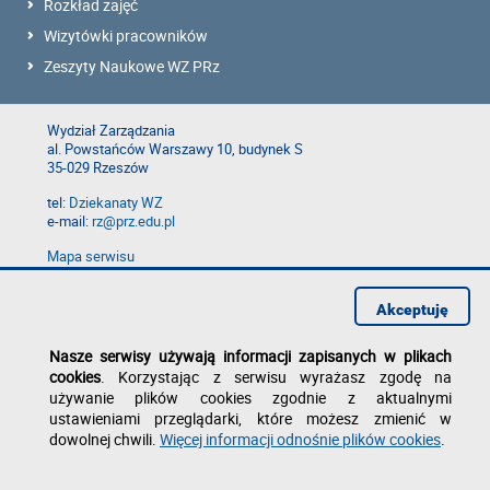
Rozkład zajęć
Wizytówki pracowników
Zeszyty Naukowe WZ PRz
Wydział Zarządzania
al. Powstańców Warszawy 10, budynek S
35-029 Rzeszów
tel:
Dziekanaty WZ
e-mail:
rz@prz.edu.pl
Mapa serwisu
Deklaracja dostępności
Polityka prywatności
Akceptuję
Zgłoś błąd na stronie
Nasze serwisy używają informacji zapisanych w plikach
cookies
. Korzystając z serwisu wyrażasz zgodę na
używanie plików cookies zgodnie z aktualnymi
ustawieniami przeglądarki, które możesz zmienić w
dowolnej chwili.
Więcej informacji odnośnie plików cookies
.