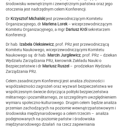
środowisku wewnętrznym i zewnętrznym państwa oraz jego
otoczenia jest nadrzędnym celem Konferencji.
Dr
Krzysztof Michalski
jest przewodniczącym Komitetu
Organizacyjnego, dr
Marlena Lorek
– wiceprzewodniczącym
Komitetu Organizacyjnego, a mgr
Dariusz Król
sekretarzem
Konferencji.
Dr hab.
Izabela Oleksiewicz
, prof. PRz jest przewodniczącą
Komitetu Naukowego, wiceprzewodniczącymi Komitetu
Naukowego są: dr hab.
Marcin Jurgilewicz
, prof. PRz – dziekan
Wydziału Zarządzania PRz, kierownik Zakładu Nauki o
Bezpieczeństwie i dr
Mariusz Ruszel
– prodziekan Wydziału
Zarządzania PRz.
Celem zasadniczym Konferencji jest analiza złożoności i
współzależności zagrożeń oraz wyzwań bezpieczeństwa we
współczesnym świecie dotycząca polityki bezpieczeństwa
militarnego i pozamilitarnego, ze szczególnym uwzględnieniem
wymiaru społeczno-kulturowego. Drugim celem będzie analiza
przemian zachodzących na poziomie wewnątrzpaństwowym i
środowiska międzynarodowego a celem trzecim – analiza
podejmowanych na poziomie państw i środowiska
międzynarodowego działań na rzecz zapewniania