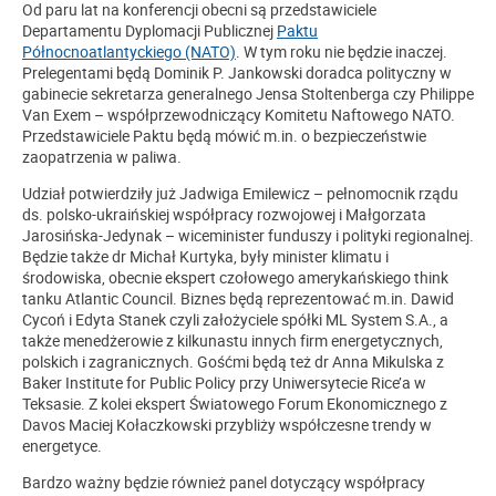
Od paru lat na konferencji obecni są przedstawiciele
Departamentu Dyplomacji Publicznej
Paktu
Północnoatlantyckiego (NATO)
. W tym roku nie będzie inaczej.
Prelegentami będą Dominik P. Jankowski doradca polityczny w
gabinecie sekretarza generalnego Jensa Stoltenberga czy Philippe
Van Exem – współprzewodniczący Komitetu Naftowego NATO.
Przedstawiciele Paktu będą mówić m.in. o bezpieczeństwie
zaopatrzenia w paliwa.
Udział potwierdziły już Jadwiga Emilewicz – pełnomocnik rządu
ds. polsko-ukraińskiej współpracy rozwojowej i Małgorzata
Jarosińska-Jedynak – wiceminister funduszy i polityki regionalnej.
Będzie także dr Michał Kurtyka, były minister klimatu i
środowiska, obecnie ekspert czołowego amerykańskiego think
tanku Atlantic Council. Biznes będą reprezentować m.in. Dawid
Cycoń i Edyta Stanek czyli założyciele spółki ML System S.A., a
także menedżerowie z kilkunastu innych firm energetycznych,
polskich i zagranicznych. Gośćmi będą też dr Anna Mikulska z
Baker Institute for Public Policy przy Uniwersytecie Rice’a w
Teksasie. Z kolei ekspert Światowego Forum Ekonomicznego z
Davos Maciej Kołaczkowski przybliży współczesne trendy w
energetyce.
Bardzo ważny będzie również panel dotyczący współpracy