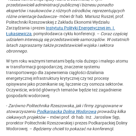
przedstawicieli administracji publicznej i biznesu ponadto
ekspertów i naukowców z różnych ośrodków, reprezentujących
różne orientacje badawcze
- mówi dr hab. Mariusz Ruszel, prof.
Politechniki Rzeszowskiej
z Zakładu Ekonomii Wydziału
Zarządzania
i prezes
Instytutu Polityki Energetycznej im. I.
Łukasiewicza
, pomysłodawca cyklu konferencji. –
Coraz częściej
udziałem interesują się przedstawiciele samorządów. W ostatnich
latach zapraszamy także przedstawicieli wojska i sektora
obronnego.
W tym roku ważnymi tematami będą rola dużego i małego atomu
w transformacji gospodarczej, znaczenie systemu
transportowego dla zapewnienia ciągłości działania
energetycznej infrastruktury krytycznej czy też procesy
opisywane jako przenikanie się, łączenie czy osmoza sektorów.
Oczywiście, wśród głównych tematów będzie też zagadnienie
gospodarki wodorowej.
-
Zarówno Politechnika Rzeszowska, jak i firmy zgrupowane w
stowarzyszeniu
Podkarpacka Dolina Wodorowa
prowadzą kilka
ciekawych projektów
– mówi prof. dr hab. Inż. Jarosław Sęp,
prorektor Politechniki Rzeszowskiej i prezes Podkarpackiej Doliny
Wodorowej. –
Będziemy chcieli to pokazać na konferencji.