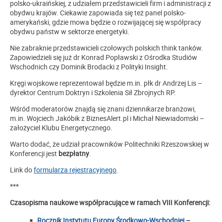
polsko-ukraińskiej, z udziałem przedstawicieli firm i administracji z
obydwu krajów. Ciekawie zapowiada się też panel polsko-
amerykański, gdzie mowa będzie o rozwijającej się współpracy
obydwu państw w sektorze energetyki.
Nie zabraknie przedstawicieli czołowych polskich think tanków.
Zapowiedzieli się już dr Konrad Popławski z Ośrodka Studiów
Wschodnich czy Dominik Brodacki z Polityki Insight.
Kręgi wojskowe reprezentował będzie m.in. płk dr Andrzej Lis –
dyrektor Centrum Doktryn i Szkolenia Sił Zbrojnych RP.
Wśród moderatorów znajdą się znani dziennikarze branżowi,
m.in. Wojciech Jakóbik z BiznesAlert.pl i Michał Niewiadomski –
założyciel Klubu Energetycznego.
Warto dodać, że udział pracowników Politechniki Rzeszowskiej w
Konferencji jest
bezpłatny
.
Link do
formularza rejestracyjnego
.
***
Czasopisma naukowe współpracujące w ramach VIII Konferencji
:
Rocznik Instytutu Europy Środkowo
-Wschodniej
–