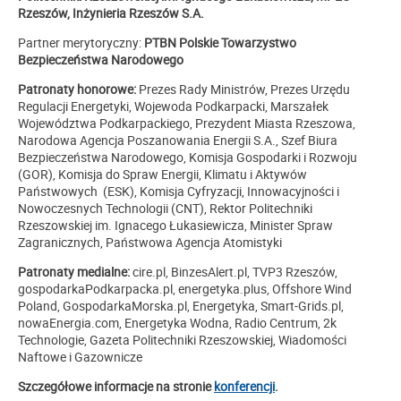
Rzeszów, Inżynieria Rzeszów S.A.
Partner merytoryczny:
PTBN Polskie Towarzystwo
Bezpieczeństwa Narodowego
Patronaty honorowe:
Prezes Rady Ministrów, Prezes Urzędu
Regulacji Energetyki, Wojewoda Podkarpacki, Marszałek
Województwa Podkarpackiego, Prezydent Miasta Rzeszowa,
Narodowa Agencja Poszanowania Energii S.A., Szef Biura
Bezpieczeństwa Narodowego, Komisja Gospodarki i Rozwoju
(GOR), Komisja do Spraw Energii, Klimatu i Aktywów
Państwowych (ESK), Komisja Cyfryzacji, Innowacyjności i
Nowoczesnych Technologii (CNT), Rektor Politechniki
Rzeszowskiej im. Ignacego Łukasiewicza, Minister Spraw
Zagranicznych, Państwowa Agencja Atomistyki
Patronaty medialne:
cire.pl, BinzesAlert.pl, TVP3 Rzeszów,
gospodarkaPodkarpacka.pl, energetyka.plus, Offshore Wind
Poland, GospodarkaMorska.pl, Energetyka, Smart-Grids.pl,
nowaEnergia.com, Energetyka Wodna, Radio Centrum, 2k
Technologie, Gazeta Politechniki Rzeszowskiej, Wiadomości
Naftowe i Gazownicze
Szczegółowe informacje na stronie
konferencji
.