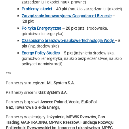
zarządzaniu i jakości, nauki prawne)
Problemy jakości
– 40 pkt
(nauki o zarządzaniu i jakości)
Zarządzanie Innowacyjne w Gospodarce i Biznesie
–
20 pkt
Polityka Energetyczna
– 20 pkt
(inż. środowiska,
górnictwo i energetyka)
Czasopismo branżowo-naukowe Technologia Wody
– 5
pkt
(inż. środowiska)
Energy Policy Studies
– 5 pkt
(inżynieria środowiska,
górnictwo i energetyka, nauki o bezpieczeństwie, nauki o
polityce i administracji)
***
Partnerzy strategiczni:
ML System S.A.
Partnerzy srebrni:
Gaz System S.A.
Partnerzy brązowi:
Asseco Poland
,
Veolia
,
EuRoPol
Gaz, Towarowa Giełda Energii,
Partnerzy wspierający:
Inżynieria, MPWiK Rzeszów, Gas
Trading, GAS-TRADING, MPWIK Rzeszów, Fundacja Rozwoju
Politechniki Rzeszowskiej im. Ignacego Łukasiewicza, MPEC