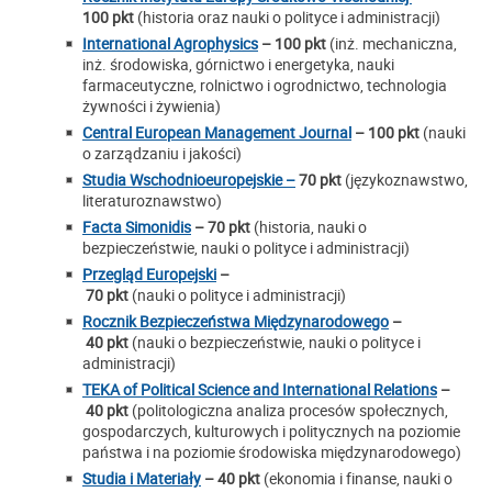
100 pkt
(historia oraz nauki o polityce i administracji)
International Agrophysics
– 100 pkt
(inż. mechaniczna,
inż. środowiska, górnictwo i energetyka, nauki
farmaceutyczne, rolnictwo i ogrodnictwo, technologia
żywności i żywienia)
Central European Management Journal
– 100 pkt
(nauki
o zarządzaniu i jakości)
Studia Wschodnioeuropejskie –
70 pkt
(językoznawstwo,
literaturoznawstwo)
Facta Simonidis
– 70 pkt
(historia, nauki o
bezpieczeństwie, nauki o polityce i administracji)
Przegląd Europejski
–
70 pkt
(nauki o polityce i administracji)
Rocznik Bezpieczeństwa Międzynarodowego
–
40 pkt
(nauki o bezpieczeństwie, nauki o polityce i
administracji)
TEKA of Political Science and International Relations
–
40 pkt
(politologiczna analiza procesów społecznych,
gospodarczych, kulturowych i politycznych na poziomie
państwa i na poziomie środowiska międzynarodowego)
Studia i Materiały
– 40 pkt
(ekonomia i finanse, nauki o