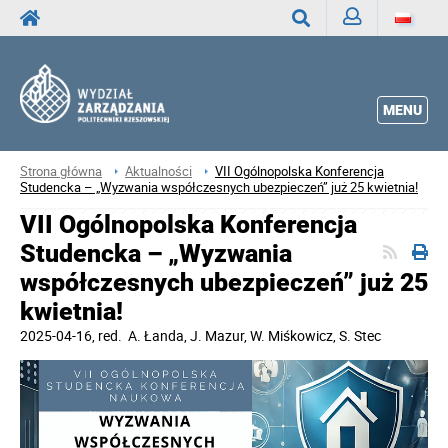
Zaloguj
Wyszukaj
MENU
Strona główna
Aktualności
VII Ogólnopolska Konferencja
Studencka – „Wyzwania współczesnych ubezpieczeń” już 25 kwietnia!
VII Ogólnopolska Konferencja
Studencka – „Wyzwania
współczesnych ubezpieczeń” już 25
kwietnia!
2025-04-16
, red.
A. Łanda, J. Mazur, W. Miśkowicz, S. Stec