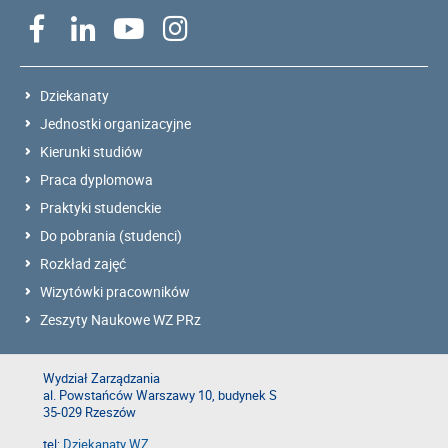
Dziekanaty
Jednostki organizacyjne
Kierunki studiów
Praca dyplomowa
Praktyki studenckie
Do pobrania (studenci)
Rozkład zajęć
Wizytówki pracowników
Zeszyty Naukowe WZ PRz
Wydział Zarządzania
al. Powstańców Warszawy 10, budynek S
35-029 Rzeszów
tel:
Dziekanaty WZ