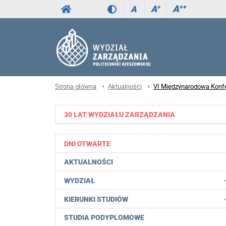
A
++
A
+
A
Strona główna
Aktualności
VI Międzynarodowa Konfe
30 LAT WYDZIAŁU ZARZĄDZANIA
DNI OTWARTE
AKTUALNOŚCI
WYDZIAŁ
KIERUNKI STUDIÓW
STUDIA PODYPLOMOWE