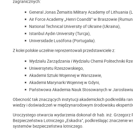
zagranicznych:
General Jonas Žemaitis Military Academy of Lithuania (L
Air Force Academy „Henri Coandă” w Braszowie (Rumuni
National Technical University of Ukraine (Ukraina),
Istanbul Aydın University (Turcja),
Universidade Lusófona (Portugalia).
Z kolei polskie uczelnie reprezentowali przedstawiciele z:
Wydziału Zarządzania i Wydziału Chemii Politechniki Rze
Uniwersytetu Rzeszowskiego,
Akademii Sztuki Wojennej w Warszawie,
Akademii Marynarki Wojennej w Gdyni,
Państwowa Akademia Nauk Stosowanych w Jarosławiu
Obecność tak znaczących instytucji akademickich podkreśliła ra
wiedzy i doświadczeń w międzynarodowym środowisku ekspertów
Uroczystego otwarcia wydarzenia dokonał dr hab. inż. Grzegorz
Bezpieczeństwa Lotniczego „Eskadra”, podkreślając znaczenie
systemów bezpieczeństwa lotniczego.