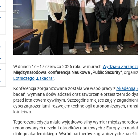
W dniach 16–17 czerwca 2026 roku w murach
Wydziału Zarządz
Międzynarodowa Konferencja Naukowa „Public Security”
, organ
Lotniczego „Eskadra”
.
Konferencja zorganizowana została we współpracy z
Akademią S
badań, wymiana doświadczeń oraz stworzenie przestrzeni do dysk
przed lotnictwem cywilnym. Szczególne miejsce zajęły zagadnien
cyberzagrożeniami, rozwojem technologii autonomicznych, tra
lotnictwa.
Tegoroczna edycja miała wyjątkowo silny wymiar międzynarodowy
renomowanych uczelni i ośrodków naukowych z Europy, co nadało
dialogu akademickiego. Wśród partnerów zagranicznych znaleźli s