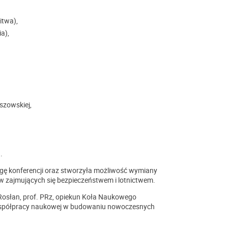
itwa),
a),
szowskiej,
.
ngę konferencji oraz stworzyła możliwość wymiany
 zajmujących się bezpieczeństwem i lotnictwem.
 Rosłan, prof. PRz, opiekun Koła Naukowego
 współpracy naukowej w budowaniu nowoczesnych