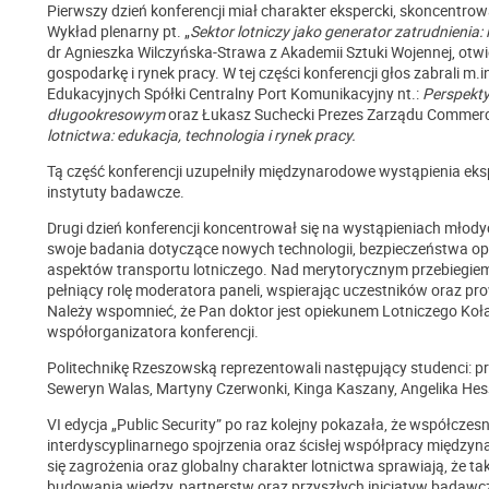
Pierwszy dzień konferencji miał charakter ekspercki, skoncentr
Wykład plenarny pt. „
Sektor lotniczy jako generator zatrudnienia:
dr Agnieszka Wilczyńska-Strawa z Akademii Sztuki Wojennej, otwi
gospodarkę i rynek pracy. W tej części konferencji głos zabrali m
Edukacyjnych Spółki Centralny Port Komunikacyjny nt.:
Perspekty
długookresowym
oraz Łukasz Suchecki Prezes Zarządu Commercial
lotnictwa: edukacja, technologia i rynek pracy.
Tą część konferencji uzupełniły międzynarodowe wystąpienia eks
instytuty badawcze.
Drugi dzień konferencji koncentrował się na wystąpieniach młod
swoje badania dotyczące nowych technologii, bezpieczeństwa op
aspektów transportu lotniczego. Nad merytorycznym przebiegiem
pełniący rolę moderatora paneli, wspierając uczestników oraz 
Należy wspomnieć, że Pan doktor jest opiekunem Lotniczego Ko
współorganizatora konferencji.
Politechnikę Rzeszowską reprezentowali następujący studenci: p
Seweryn Walas, Martyny Czerwonki, Kinga Kaszany, Angelika Hess
VI edycja „Public Security” po raz kolejny pokazała, że współcz
interdyscyplinarnego spojrzenia oraz ścisłej współpracy międzyn
się zagrożenia oraz globalny charakter lotnictwa sprawiają, że ta
budowania wiedzy, partnerstw oraz przyszłych inicjatyw badawc