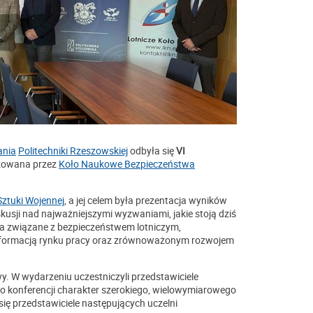
ania
Politechniki Rzeszowskiej
odbyła się
VI
izowana przez
Koło Naukowe Bezpieczeństwa
ztuki Wojennej
, a jej celem była prezentacja wyników
usji nad najważniejszymi wyzwaniami, jakie stoją dziś
ia związane z bezpieczeństwem lotniczym,
nsformacją rynku pracy oraz zrównoważonym rozwojem
. W wydarzeniu uczestniczyli przedstawiciele
 konferencji charakter szerokiego, wielowymiarowego
ię przedstawiciele następujących uczelni