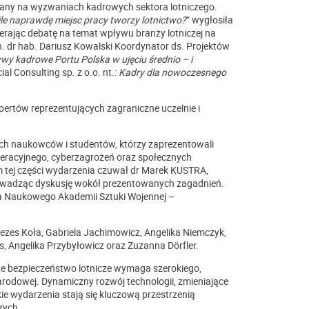
owany na wyzwaniach kadrowych sektora lotniczego.
 ile naprawdę miejsc pracy tworzy lotnictwo?
” wygłosiła
erając debatę na temat wpływu branży lotniczej na
.in. dr hab. Dariusz Kowalski Koordynator ds. Projektów
wy kadrowe Portu Polska w ujęciu średnio – i
 Consulting sp. z o.o. nt.:
Kadry dla nowoczesnego
pertów reprezentujących zagraniczne uczelnie i
ych naukowców i studentów, którzy zaprezentowali
eracyjnego, cyberzagrożeń oraz społecznych
 tej części wydarzenia czuwał dr Marek KUSTRA,
prowadząc dyskusję wokół prezentowanych zagadnień.
ła Naukowego Akademii Sztuki Wojennej –
rezes Koła, Gabriela Jachimowicz, Angelika Niemczyk,
, Angelika Przybyłowicz oraz Zuzanna Dörfler.
esne bezpieczeństwo lotnicze wymaga szerokiego,
arodowej. Dynamiczny rozwój technologii, zmieniające
kie wydarzenia stają się kluczową przestrzenią
zych.