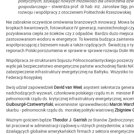
politycznych, szukając nowych możliwości dla utworzenia dźw
gospodarczego
– stwierdza prof. dr hab. inż. Jarosław Sęp, pr
rozwoju i współpracy z otoczeniem Politechniki Rzeszowskiej.
Nie zabraknie oczywiście omówienia branżowych innowacji. Mowa bę
kropkach kwantowych, fotowoltaice IV generacji, nanotechnologii cz
pozyskiwania ciepła ze ścieków czy z odpadów. Bardzo dużo miejsca
zastosowaniom wodoru w energetyce. To kwestia budząca zaintereso
współpracującej z biznesem nauki a także rządzących. Świadczą o ty
regionach Polski porozumienia w sprawie w sprawie rozwoju Dolin 
Współpraca ze strukturami Sojuszu Północnoatlantyckiego poszerzy p
wątki jak bezpieczeństwo energetyczne państw wschodniej flanki NA
zabezpieczenie infrastruktury energetycznej na Bałtyku. Wszystko to 
Federacji Rosyjskiej.
Swój udział zapowiedzieli
David van Weel
, asystent sekretarza gener
nadchodzących wyzwań, członkowie polskiego rządu m.in. minister
P
pełnomocnik rządu ds. krytycznej infrastruktury energetycznej; wicem
Guibourgé-Czetwertyński
, wiceminister sprawiedliwości
Marcin Warc
skarbu - pełnomocnik rządu ds. morskiej polityki wiatrowej
Zbigniew 
Ważnym gościem będzie
Theodor J. Garrish
ze Stanów Zjednoczonych,
lat pracował w administracji rządowej u różnych prezydentów, a tak
działających globalnie amerykańskich firmach z sektora energetyczn