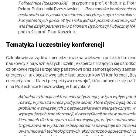
Politechnice Rzeszowskiej
– przypomina prof. dr hab. inż. Piotr
Rektor Politechniki Rzeszowskiej. –
Rzeszowska konferencja 
cechowała się wysokim poziomem merytorycznym i szerokim
kompetentnych gości. W tym roku jednak poziom zostanie pod
właśnie dzięki partnerstwu z Pionem Dyplomacji Publicznej NA
podkreśla prof. Piotr Koszelnik.
Tematyka i uczestnicy konferencji
Członkowie zarządów i menedżerowie największych polskich firm en
naukowcy z najważniejszych uczelni, eksperci z liczących się ośrodk
członkowie rządu i urzędnicy państwowi oraz samorządowcy zainte
energetyki - tak będzie wyglądać lista uczestników VI Konferencji „B
energetyczne – filary i perspektywa rozwoju”, która odbędzie się już 
r. na Politechnice Rzeszowskiej, w budynku V.
Aktualna sytuacja sektora energetycznego, w tym wpływ pande
rozwój, wymusza wręcz podjęcie debat, które dążyć będą do 
problemów związanych z bezpieczeństwem energetycznym, w 
występujących transformacji, dywersyfikacji dostaw surowcó
kierunkach dla transportu niskoemisyjnego, w tym zastosowa
Organizowane wydarzenie bezpośrednio nawiązuje do zmieniaj
uwarunkowań technologicznych, ekonomiczno-społecznych c