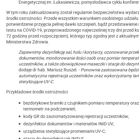
Energetycznej im. Łukasiewicza, pomysłodawca cyklu konferen
W tym roku zaktualizowany został regulamin bezpieczeństwa wydar
środki ostrożności. Przede wszystkim warunkiem osobistego udziału 
potwierdzenie przyjęcia pełnej dawki szczepień, bądź przedstawien
testu na COVID-19, przeprowadzonego najwcześniej trzy dni przed ko
72 godziny przed rozpoczęciem), którego typ zgodny jest z aktualny
Ministerstwa Zdrowia.
Zapewnimy dezynfekcję sal, holu i korytarzy, ozonowanie prz
dokumentów, monitorowanie ilości osób oraz pomiar temperat
uczestników, a także obowiązkowe maseczki i stacje do dezynfe
dodaje dr hab. Mariusz Ruszel. -
Ponownie zastosowana będzi
automatyczna rejestracja uczestników oraz wykorzystamy la
sterylizujące UV-C.
Przykładowe środki ostrożności:
bezdotykowe bramki z czujnikiem pomiaru temperatury oraz
termometr na podczerwień;
kody QR do zautomatyzowanej rejestracji uczestników;
dezynfektor dokumentów i materiałów INID UV;
urządzenia sterylizujące promieniami UV-C;
stacja do dezynfekcji rąk INID-S;