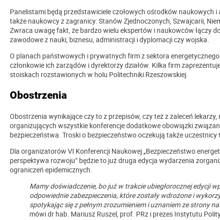
Panelistami będą przedstawiciele czołowych ośrodków naukowych i 
także naukowcy z zagranicy: Stanów Zjednoczonych, Szwajcarii, Niemiec
Zwraca uwagę fakt, że bardzo wielu ekspertów i naukowców łączy d
zawodowe z nauki, biznesu, administracji i dyplomacji czy wojska.
O planach państwowych i prywatnych firm z sektora energetyczneg
członkowie ich zarządów i dyrektorzy działów. Kilka firm zaprezentuj
stoiskach rozstawionych w holu Politechniki Rzeszowskiej.
Obostrzenia
Obostrzenia wynikające czy to z przepisów, czy też z zaleceń lekarzy,
organizujących wszystkie konferencje dodatkowe obowiązki związa
bezpieczeństwa. Troski o bezpieczeństwo oczekują także uczestnicy 
Dla organizatorów VI Konferencji Naukowej „Bezpieczeństwo energetyc
perspektywa rozwoju” będzie to już druga edycja wydarzenia zorgan
ograniczeń epidemicznych.
Mamy doświadczenie, bo j
uż w trakcie ubiegłorocznej edycji 
odpowiednie zabezpieczenia, które zostały wdrożone i wykorz
spotykając się z pełnym zrozumieniem i uznaniem ze strony na
mówi dr hab. Mariusz Ruszel, prof. PRz i prezes Instytutu Polity