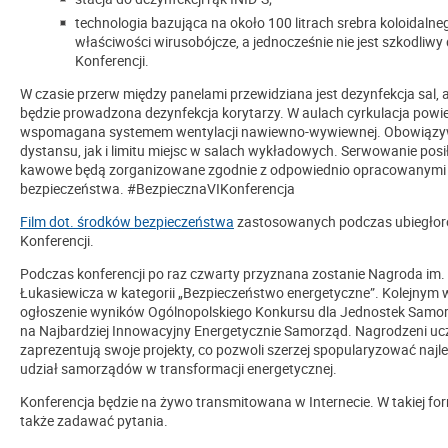
technologia bazująca na około 100 litrach srebra koloidalne
właściwości wirusobójcze, a jednocześnie nie jest szkodliwy
Konferencji.
W czasie przerw między panelami przewidziana jest dezynfekcja sal, a
będzie prowadzona dezynfekcja korytarzy. W aulach cyrkulacja powie
wspomagana systemem wentylacji nawiewno-wywiewnej. Obowiązy
dystansu, jak i limitu miejsc w salach wykładowych. Serwowanie pos
kawowe będą zorganizowane zgodnie z odpowiednio opracowanymi
bezpieczeństwa. #BezpiecznaVIKonferencja
Film dot. środków bezpieczeństwa
zastosowanych podczas ubiegłoro
Konferencji.
Podczas konferencji po raz czwarty przyznana zostanie Nagroda im.
Łukasiewicza w kategorii „Bezpieczeństwo energetyczne”. Kolejnym
ogłoszenie wyników Ogólnopolskiego Konkursu dla Jednostek Samor
na Najbardziej Innowacyjny Energetycznie Samorząd. Nagrodzeni uc
zaprezentują swoje projekty, co pozwoli szerzej spopularyzować naj
udział samorządów w transformacji energetycznej.
Konferencja będzie na żywo transmitowana w Internecie. W takiej fo
także zadawać pytania.