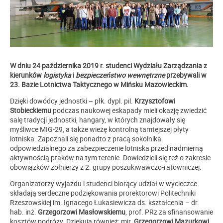
W dniu 24 października 2019 r. studenci Wydziału Zarządzania z
kierunków
logistyka
i
bezpieczeństwo wewnętrzne
przebywali w
23. Bazie Lotnictwa Taktycznego w Mińsku Mazowieckim.
Dzięki
dowódcy jednostki – płk. dypl. pil.
Krzysztofowi
Stobieckiemu
podczas naukowej eskapady mieli okazję zwiedzić
salę tradycji jednostki, hangary, w których znajdowały się
myśliwce MIG-29, a także wieżę kontrolną tamtejszej płyty
lotniska. Zapoznali się ponadto z pracą sokolnika
odpowiedzialnego za zabezpieczenie lotniska przed nadmierną
aktywności
ą ptaków na tym terenie. Dowiedzieli się też o zakresie
obowiązków żołnierzy z 2. grupy poszukiwawczo-ratowniczej.
Organizatorzy wyjazdu i studenci biorący udział w wycieczce
składają serdeczne podziękowania prorektorowi Politechniki
Rzeszowskiej im. Ignacego Łukasiewicza ds. kształcenia – dr.
hab. inż.
Grzegorzowi Masłowskiemu
, prof. PRz
za sfinansowanie
kosztów podróży. Dziękują również: mjr.
Grzegorzowi Mazurkowi
,