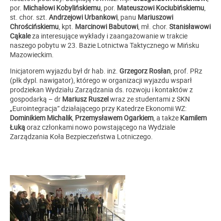
por.
Michałowi Kobylińskiemu
, por.
Mateuszowi Kociubińskiemu
,
st. chor. szt.
Andrzejowi Urbankowi
, panu
Mariuszowi
Chrościńskiemu
, kpt.
Marcinowi Babutowi
, mł. chor.
Stanisławowi
Cąkale
za interesujące wykłady i zaangażowanie w trakcie
naszego pobytu w 23. Bazie Lotnictwa Taktycznego w Mińsku
Mazowieckim.
Inicjatorem wyjazdu był dr hab. inż.
Grzegorz Rosłan
, prof. PRz
(płk dypl. nawigator), którego w organizacji wyjazdu wsparł
prodziekan Wydziału Zarządzania ds. rozwoju i kontaktów z
gospodarką – dr
Mariusz Ruszel
wraz ze studentami z SKN
„Eurointegracja” działającego przy Katedrze Ekonomii WZ:
Dominikiem Michalik
,
Przemysławem Ogarkiem
,
a także
Kamilem
Łuką
oraz członkami nowo powstającego na Wydziale
Zarządzania Koła Bezpieczeństwa Lotniczego.