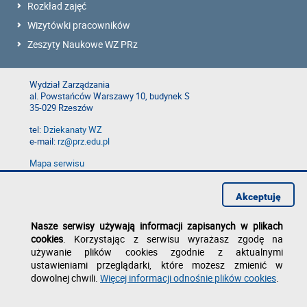
Rozkład zajęć
Wizytówki pracowników
Zeszyty Naukowe WZ PRz
Wydział Zarządzania
al. Powstańców Warszawy 10, budynek S
35-029 Rzeszów
tel:
Dziekanaty WZ
e-mail:
rz@prz.edu.pl
Mapa serwisu
Deklaracja dostępności
Polityka prywatności
Akceptuję
Zgłoś błąd na stronie
Nasze serwisy używają informacji zapisanych w plikach
cookies
. Korzystając z serwisu wyrażasz zgodę na
używanie plików cookies zgodnie z aktualnymi
ustawieniami przeglądarki, które możesz zmienić w
dowolnej chwili.
Więcej informacji odnośnie plików cookies
.