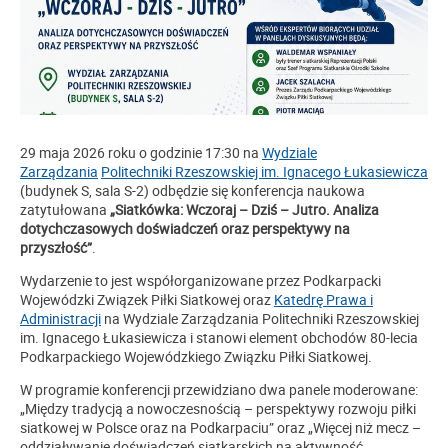
29 maja 2026 roku o godzinie 17:30 na
Wydziale
Zarządzania
Politechniki Rzeszowskiej im. Ignacego Łukasiewicza
(budynek S, sala S-2) odbędzie się konferencja naukowa
zatytułowana
„Siatkówka: Wczoraj – Dziś – Jutro. Analiza
dotychczasowych doświadczeń oraz perspektywy na
przyszłość”
.
Wydarzenie to jest współorganizowane przez Podkarpacki
Wojewódzki Związek Piłki Siatkowej oraz
Katedrę Prawa i
Administracji
na Wydziale Zarządzania Politechniki Rzeszowskiej
im. Ignacego Łukasiewicza i stanowi element obchodów 80-lecia
Podkarpackiego Wojewódzkiego Związku Piłki Siatkowej.
W programie konferencji przewidziano dwa panele moderowane:
„Między tradycją a nowoczesnością – perspektywy rozwoju piłki
siatkowej w Polsce oraz na Podkarpaciu” oraz „Więcej niż mecz –
oddziaływanie doświadczeń siatkarskich na aktywność