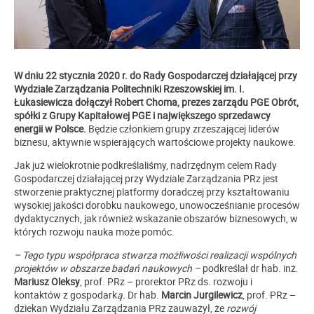
W dniu 22 stycznia 2020 r. do Rady Gospodarczej działającej przy
Wydziale Zarządzania Politechniki Rzeszowskiej im. I.
Łukasiewicza dołączył Robert Choma, prezes zarządu PGE Obrót,
spółki z Grupy Kapitałowej PGE i największego sprzedawcy
energii w Polsce.
Będzie członkiem grupy zrzeszającej liderów
biznesu, aktywnie wspierających wartościowe projekty naukowe.
Jak już wielokrotnie podkreślaliśmy, nadrzędnym celem Rady
Gospodarczej działającej przy Wydziale Zarządzania PRz jest
stworzenie praktycznej platformy doradczej przy kształtowaniu
wysokiej jakości dorobku naukowego, unowocześnianie procesów
dydaktycznych, jak również wskazanie obszarów biznesowych, w
których rozwoju nauka może pomóc.
– Tego typu współpraca stwarza możliwości realizacji wspólnych
projektów w obszarze badań naukowych –
podkreślał dr hab. inż.
Mariusz Oleksy
, prof. PRz – prorektor PRz ds. rozwoju i
kontaktów z gospodark
ą.
Dr hab.
Marcin Jurgilewicz
, prof. PRz –
dziekan Wydziału Zarządzania PRz zauważył, że
rozwój