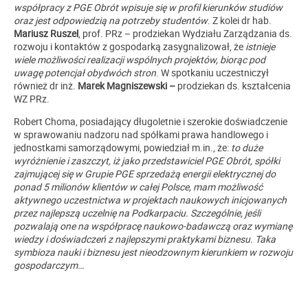
współpracy z PGE Obrót wpisuje się w profil kierunków studiów
oraz jest odpowiedzią na potrzeby studentów
. Z kolei dr hab.
Mariusz Ruszel
, prof. PRz – prodziekan Wydziału Zarządzania ds.
rozwoju i kontaktów z gospodarką zasygnalizował, że
istnieje
wiele możliwości realizacji wspólnych projektów, biorąc pod
uwagę potencjał obydwóch stron
. W spotkaniu uczestniczył
również dr inż.
Marek Magniszewski –
prodziekan ds. kształcenia
WZ PRz.
Robert Choma, posiadający długoletnie i szerokie doświadczenie
w sprawowaniu nadzoru nad spółkami prawa handlowego i
jednostkami samorządowymi, powiedział m.in., że:
to duże
wyróżnienie i zaszczyt, iż jako przedstawiciel PGE Obrót, spółki
zajmującej się w Grupie PGE sprzedażą energii elektrycznej do
ponad 5 milionów klientów w całej Polsce, mam możliwość
aktywnego uczestnictwa w projektach naukowych inicjowanych
przez najlepszą uczelnię na Podkarpaciu. Szczególnie, jeśli
pozwalają one na współpracę naukowo-badawczą oraz wymianę
wiedzy i doświadczeń z najlepszymi praktykami biznesu. Taka
symbioza nauki i biznesu jest nieodzownym kierunkiem w rozwoju
gospodarczym…