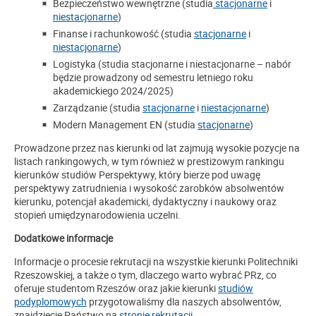
Bezpieczeństwo wewnętrzne (studia
stacjonarne
i
niestacjonarne
)
Finanse i rachunkowość (studia
stacjonarne
i
niestacjonarne
)
Logistyka (studia stacjonarne i niestacjonarne – nabór
będzie prowadzony od semestru letniego roku
akademickiego 2024/2025)
Zarządzanie (studia
stacjonarne
i
niestacjonarne
)
Modern Management EN (studia
stacjonarne
)
Prowadzone przez nas kierunki od lat zajmują wysokie pozycje na
listach rankingowych, w tym również w prestiżowym rankingu
kierunków studiów Perspektywy, który bierze pod uwagę
perspektywy zatrudnienia i wysokość zarobków absolwentów
kierunku, potencjał akademicki, dydaktyczny i naukowy oraz
stopień umiędzynarodowienia uczelni.
Dodatkowe informacje
Informacje o procesie rekrutacji na wszystkie kierunki Politechniki
Rzeszowskiej, a także o tym, dlaczego warto wybrać PRz, co
oferuje studentom Rzeszów oraz jakie kierunki
studiów
podyplomowych
przygotowaliśmy dla naszych absolwentów,
znajdziecie Państwo na
stronie rekrutacji
.