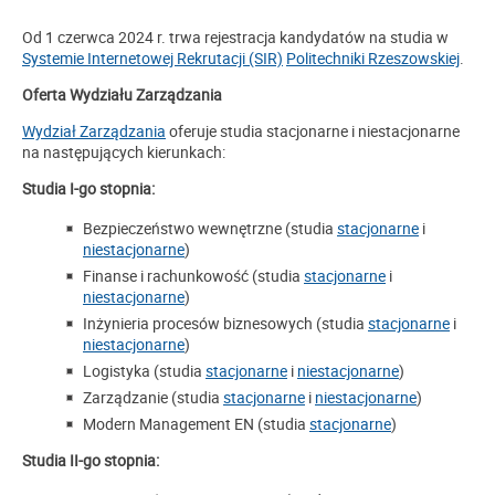
Od 1 czerwca 2024 r. trwa rejestracja kandydatów na studia w
Systemie Internetowej Rekrutacji (SIR)
Politechniki Rzeszowskiej
.
Oferta Wydziału Zarządzania
Wydział Zarządzania
oferuje studia stacjonarne i niestacjonarne
na następujących kierunkach:
Studia I-go stopnia:
Bezpieczeństwo wewnętrzne (studia
stacjonarne
i
niestacjonarne
)
Finanse i rachunkowość (studia
stacjonarne
i
niestacjonarne
)
Inżynieria procesów biznesowych (studia
stacjonarne
i
niestacjonarne
)
Logistyka (studia
stacjonarne
i
niestacjonarne
)
Zarządzanie (studia
stacjonarne
i
niestacjonarne
)
Modern Management EN (studia
stacjonarne
)
Studia II-go stopnia: