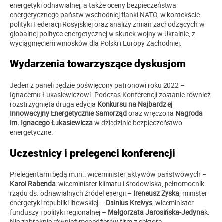
energetyki odnawialnej, a także oceny bezpieczeństwa
energetycznego państw wschodniej flanki NATO, w kontekście
polityki Federacji Rosyjskiej oraz analizy zmian zachodzących w
globalnej polityce energetycznej w skutek wojny w Ukrainie, z
wyciągnięciem wniosków dla Polski i Europy Zachodniej.
Wydarzenia towarzyszące dyskusjom
Jeden z paneli będzie poświęcony patronowi roku 2022 –
Ignacemu Łukasiewiczowi. Podczas Konferencji zostanie również
rozstrzygnięta druga edycja
Konkursu na Najbardziej
Innowacyjny Energetycznie Samorząd
oraz wręczona
Nagroda
im. Ignacego Łukasiewicza
w dziedzinie bezpieczeństwo
energetyczne.
Uczestnicy i prelegenci konferencji
Prelegentami będą m.in.: wiceminister aktywów państwowych –
Karol Rabenda
; wiceminister klimatu i środowiska, pełnomocnik
rządu ds. odnawialnych źródeł energii –
Ireneusz Zyska
; minister
energetyki republiki litewskiej –
Dainius Kreivys
, wiceminister
funduszy i polityki regionalnej –
Małgorzata Jarosińska-Jedyna
k.
Nie zabraknie również menedżerów firm z sektora