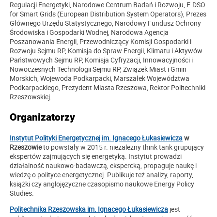
Regulacji Energetyki, Narodowe Centrum Badań i Rozwoju, E.DSO
for Smart Grids (European Distribution System Operators), Prezes
Głównego Urzędu Statystycznego, Narodowy Fundusz Ochrony
Środowiska i Gospodarki Wodnej, Narodowa Agencja
Poszanowania Energii, Przewodniczący Komisji Gospodarki i
Rozwoju Sejmu RP, Komisja do Spraw Energii, Klimatu i Aktywów
Państwowych Sejmu RP, Komisja Cyfryzacji, Innowacyjności i
Nowoczesnych Technologii Sejmu RP, Związek Miast i Gmin
Morskich, Wojewoda Podkarpacki, Marszałek Województwa
Podkarpackiego, Prezydent Miasta Rzeszowa, Rektor Politechniki
Rzeszowskiej.
Organizatorzy
Instytut Polityki Energetycznej im. Ignacego Łukasiewicza
w
Rzeszowie
to powstały w 2015 r. niezależny think tank grupujący
ekspertów zajmujących się energetyką. Instytut prowadzi
działalność naukowo-badawczą, ekspercką, propaguje naukę i
wiedzę o polityce energetycznej. Publikuje też analizy, raporty,
książki czy anglojęzyczne czasopismo naukowe Energy Policy
Studies.
Politechnika Rzeszowska im. Ignacego Łukasiewicza
jest