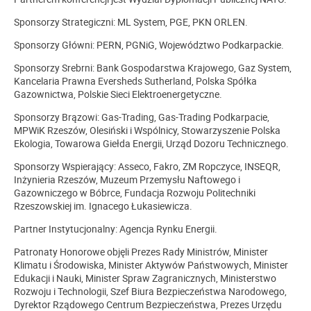
Sponsorzy Strategiczni: ML System, PGE, PKN ORLEN.
Sponsorzy Główni: PERN, PGNiG, Województwo Podkarpackie.
Sponsorzy Srebrni: Bank Gospodarstwa Krajowego, Gaz System,
Kancelaria Prawna Eversheds Sutherland, Polska Spółka
Gazownictwa, Polskie Sieci Elektroenergetyczne.
Sponsorzy Brązowi: Gas-Trading, Gas-Trading Podkarpacie,
MPWiK Rzeszów, Olesiński i Wspólnicy, Stowarzyszenie Polska
Ekologia, Towarowa Giełda Energii, Urząd Dozoru Technicznego.
Sponsorzy Wspierający: Asseco, Fakro, ZM Ropczyce, INSEQR,
Inżynieria Rzeszów, Muzeum Przemysłu Naftowego i
Gazowniczego w Bóbrce, Fundacja Rozwoju Politechniki
Rzeszowskiej im. Ignacego Łukasiewicza.
Partner Instytucjonalny: Agencja Rynku Energii.
Patronaty Honorowe objęli Prezes Rady Ministrów, Minister
Klimatu i Środowiska, Minister Aktywów Państwowych, Minister
Edukacji i Nauki, Minister Spraw Zagranicznych, Ministerstwo
Rozwoju i Technologii, Szef Biura Bezpieczeństwa Narodowego,
Dyrektor Rządowego Centrum Bezpieczeństwa, Prezes Urzędu