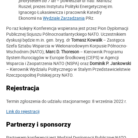
priorytetem od 7 lat
– powiedział dr hab. Mariusz
Ruszel, prezes Instytutu Polityki Energetycznej im.
Ignacego Łukasiewicza i pracownik Katedry
Ekonomii na
Wydziale Zarządzania
PRz.
Po raz kolejny Konferencja wspierana jest przez Pion Dyplomacji
Publicznej Sojuszu Północnoatlantyckiego NATO. Uczestnikiem
dyskusji będzie m.in. gen. bryg. dr
Tomasz Kowalik
– Zastępca
Szefa Sztabu Wsparcia w Wielonarodowym Korpusie Północno-
Wschodnim (NATO);
Marc D. Thoreson
– Kierownik Programu
System Rurociągów w Europie Środkowej (CEPS) w Agencji
Wsparcia i Zaopatrzenia NATO (NSPA) oraz
Dominik P. Jankowski
– Kierownik Wydziału Politycznego w Stałym Przedstawicielstwie
Rzeczpospolitej Polskiej przy NATO.
Rejestracja
Termin zgłoszenia do udziału stacjonarnego: 8 września 2022 r.
Link do rejestracji
Partnerzy i sponsorzy
Partnerem konferencji jest Wydział Dyplomacji Publicznej NATO.