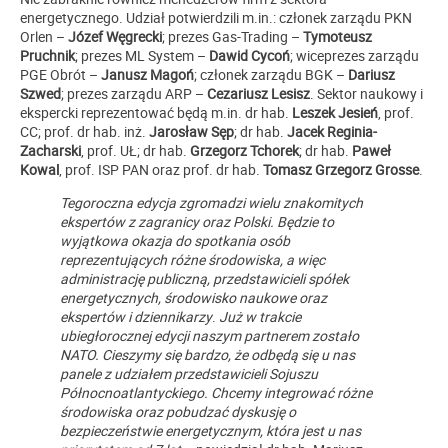
energetycznego. Udział potwierdzili m.in.: członek zarządu PKN
Orlen –
Józef Węgrecki
; prezes Gas-Trading –
Tymoteusz
Pruchnik
; prezes ML System –
Dawid Cycoń
; wiceprezes zarządu
PGE Obrót –
Janusz Magoń
; członek zarządu BGK –
Dariusz
Szwed
; prezes zarządu ARP –
Cezariusz Lesisz
. Sektor naukowy i
ekspercki reprezentować będą m.in. dr hab.
Leszek Jesień
, prof.
CC; prof. dr hab. inż.
Jarosław Sęp
; dr hab.
Jacek Reginia-
Zacharski
, prof. UŁ; dr hab.
Grzegorz Tchorek
; dr hab.
Paweł
Kowal
, prof. ISP PAN oraz prof. dr hab.
Tomasz Grzegorz Grosse
.
Tegoroczna edycja zgromadzi wielu znakomitych
ekspertów z zagranicy oraz Polski. Będzie to
wyjątkowa okazja do spotkania osób
reprezentujących różne środowiska, a więc
administrację publiczną, przedstawicieli spółek
energetycznych, środowisko naukowe oraz
ekspertów i dziennikarzy
.
Już w trakcie
ubiegłorocznej edycji naszym partnerem zostało
NATO. Cieszymy się bardzo, że odbędą się u nas
panele z udziałem przedstawicieli Sojuszu
Północnoatlantyckiego. Chcemy integrować różne
środowiska oraz pobudzać dyskusję o
bezpieczeństwie energetycznym, która jest u nas