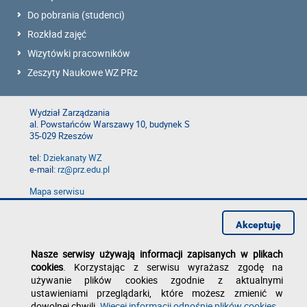
Do pobrania (studenci)
Rozkład zajęć
Wizytówki pracowników
Zeszyty Naukowe WZ PRz
Wydział Zarządzania
al. Powstańców Warszawy 10, budynek S
35-029 Rzeszów
tel:
Dziekanaty WZ
e-mail:
rz@prz.edu.pl
Mapa serwisu
Deklaracja dostępności
Polityka prywatności
Akceptuję
Zgłoś błąd na stronie
Nasze serwisy używają informacji zapisanych w plikach
cookies
. Korzystając z serwisu wyrażasz zgodę na
używanie plików cookies zgodnie z aktualnymi
ustawieniami przeglądarki, które możesz zmienić w
dowolnej chwili.
Więcej informacji odnośnie plików cookies
.