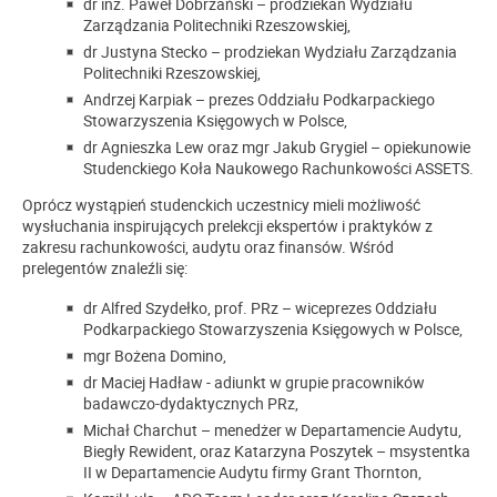
dr inż. Paweł Dobrzański – prodziekan Wydziału
Zarządzania Politechniki Rzeszowskiej,
dr Justyna Stecko – prodziekan Wydziału Zarządzania
Politechniki Rzeszowskiej,
Andrzej Karpiak – prezes Oddziału Podkarpackiego
Stowarzyszenia Księgowych w Polsce,
dr Agnieszka Lew oraz mgr Jakub Grygiel – opiekunowie
Studenckiego Koła Naukowego Rachunkowości ASSETS.
Oprócz wystąpień studenckich uczestnicy mieli możliwość
wysłuchania inspirujących prelekcji ekspertów i praktyków z
zakresu rachunkowości, audytu oraz finansów. Wśród
prelegentów znaleźli się:
dr Alfred Szydełko, prof. PRz – wiceprezes Oddziału
Podkarpackiego Stowarzyszenia Księgowych w Polsce,
mgr Bożena Domino,
dr Maciej Hadław - adiunkt w grupie pracowników
badawczo-dydaktycznych PRz,
Michał Charchut – menedżer w Departamencie Audytu,
Biegły Rewident, oraz Katarzyna Poszytek – msystentka
II w Departamencie Audytu firmy Grant Thornton,