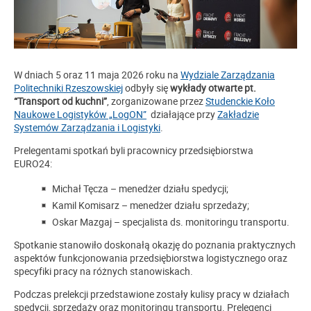
W dniach 5 oraz 11 maja 2026 roku na
Wydziale Zarządzania
Politechniki Rzeszowskiej
odbyły się
wykłady otwarte pt.
“Transport od kuchni”
, zorganizowane przez
Studenckie Koło
Naukowe Logistyków „LogON”
działające przy
Zakładzie
Systemów Zarządzania i Logistyki
.
Prelegentami spotkań byli pracownicy przedsiębiorstwa
EURO24
:
Michał Tęcza – menedżer działu spedycji;
Kamil Komisarz – menedżer działu sprzedaży;
Oskar Mazgaj – specjalista ds. monitoringu transportu.
Spotkanie stanowiło doskonałą okazję do poznania praktycznych
aspektów funkcjonowania przedsiębiorstwa logistycznego oraz
specyfiki pracy na różnych stanowiskach.
Podczas prelekcji przedstawione zostały kulisy pracy w działach
spedycji, sprzedaży oraz monitoringu transportu. Prelegenci