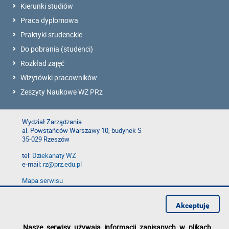
Kierunki studiów
Praca dyplomowa
Praktyki studenckie
Do pobrania (studenci)
Rozkład zajęć
Wizytówki pracowników
Zeszyty Naukowe WZ PRz
Wydział Zarządzania
al. Powstańców Warszawy 10, budynek S
35-029 Rzeszów
tel:
Dziekanaty WZ
e-mail:
rz@prz.edu.pl
Mapa serwisu
Deklaracja dostępności
Polityka prywatności
Akceptuję
Zgłoś błąd na stronie
Nasze serwisy używają informacji zapisanych w plikach