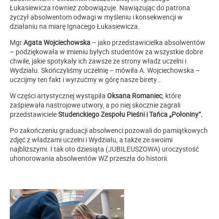
Łukasiewicza również zobowiązuje. Nawiązując do patrona
życzył absolwentom odwagi w myśleniu i konsekwencji w
działaniu na miarę Ignacego Łukasiewicza.
Mgr
Agata Wojciechowska
– jako przedstawicielka absolwentów
– podziękowała w imieniu byłych studentów za wszystkie dobre
chwile, jakie spotykały ich zawsze ze strony władz uczelni i
Wydziału. Skończyliśmy uczelnię – mówiła A. Wojciechowska –
uczcijmy ten fakt i wyrzućmy w górę nasze birety…
W części artystycznej wystąpiła
Oksana Romaniec
, które
zaśpiewała nastrojowe utwory, a po niej skocznie zagrali
przedstawiciele
Studenckiego Zespołu Pieśni i Tańca „Połoniny”.
Po zakończeniu graduacji absolwenci pozowali do pamiątkowych
zdjęć z władzami uczelni i Wydziału, a także ze swoimi
najbliższymi. I tak oto dziesiąta (JUBILEUSZOWA) uroczystość
uhonorowania absolwentów WZ przeszła do historii.