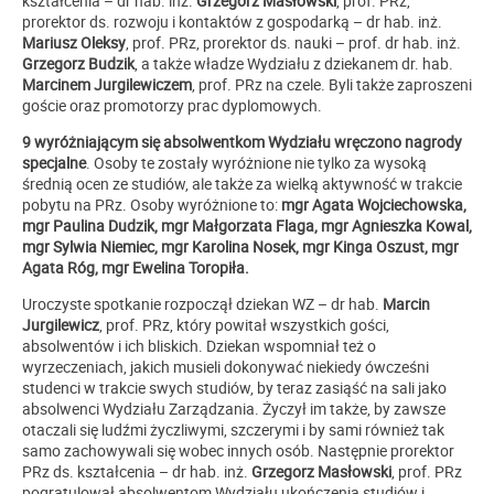
kształcenia – dr hab. inż.
Grzegorz Masłowski
, prof. PRz,
prorektor ds. rozwoju i kontaktów z gospodarką – dr hab. inż.
Mariusz Oleksy
, prof. PRz, prorektor ds. nauki – prof. dr hab. inż.
Grzegorz Budzik
, a także władze Wydziału z dziekanem dr. hab.
Marcinem Jurgilewiczem
, prof. PRz na czele. Byli także zaproszeni
goście oraz promotorzy prac dyplomowych.
9 wyróżniającym się absolwentkom Wydziału wręczono nagrody
specjalne
. Osoby te zostały wyróżnione nie tylko za wysoką
średnią ocen ze studiów, ale także za wielką aktywność w trakcie
pobytu na PRz. Osoby wyróżnione to:
mgr Agata Wojciechowska,
mgr Paulina Dudzik, mgr Małgorzata Flaga, mgr Agnieszka Kowal,
mgr Sylwia Niemiec, mgr Karolina Nosek, mgr Kinga Oszust, mgr
Agata Róg, mgr Ewelina Toropiła.
Uroczyste spotkanie rozpoczął dziekan WZ – dr hab.
Marcin
Jurgilewicz
, prof. PRz, który powitał wszystkich gości,
absolwentów i ich bliskich. Dziekan wspomniał też o
wyrzeczeniach, jakich musieli dokonywać niekiedy ówcześni
studenci w trakcie swych studiów, by teraz zasiąść na sali jako
absolwenci Wydziału Zarządzania. Życzył im także, by zawsze
otaczali się ludźmi życzliwymi, szczerymi i by sami również tak
samo zachowywali się wobec innych osób. Następnie prorektor
PRz ds. kształcenia – dr hab. inż.
Grzegorz Masłowski
, prof. PRz
pogratulował absolwentom Wydziału ukończenia studiów i