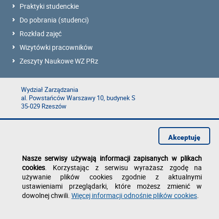
Praktyki studenckie
Do pobrania (studenci)
Rozkład zajęć
Wizytówki pracowników
Zeszyty Naukowe WZ PRz
Wydział Zarządzania
al. Powstańców Warszawy 10, budynek S
35-029 Rzeszów
tel:
Dziekanaty WZ
e-mail:
rz@prz.edu.pl
Akceptuję
Mapa serwisu
Deklaracja dostępności
Nasze serwisy używają informacji zapisanych w plikach
Polityka prywatności
cookies
. Korzystając z serwisu wyrażasz zgodę na
Zgłoś błąd na stronie
używanie plików cookies zgodnie z aktualnymi
ustawieniami przeglądarki, które możesz zmienić w
dowolnej chwili.
Więcej informacji odnośnie plików cookies
.