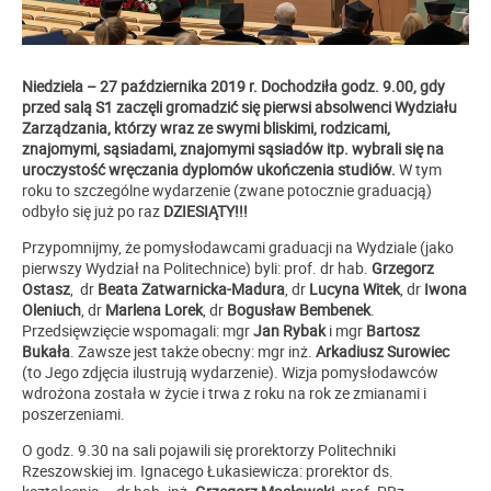
Niedziela – 27 października 2019 r. Dochodziła godz. 9.00,
gdy
przed salą S1 zaczęli gromadzić się pierwsi absolwenci Wydziału
Zarządzania, którzy wraz ze swymi bliskimi, rodzicami,
znajomymi, sąsiadami, znajomymi sąsiadów itp. wybrali się na
uroczystość wręczania dyplomów ukończenia studiów.
W tym
roku to szczególne wydarzenie (zwane potocznie graduacją)
odbyło się już po raz
DZIESIĄTY!!!
Przypomnijmy, że pomysłodawcami graduacji na Wydziale (jako
pierwszy Wydział na Politechnice) byli: prof. dr hab.
Grzegorz
Ostasz
, dr
Beata Zatwarnicka-Madura
, dr
Lucyna Witek
, dr
Iwona
Oleniuch
, dr
Marlena Lorek
, dr
Bogusław Bembenek
.
Przedsięwzięcie wspomagali: mgr
Jan Rybak
i mgr
Bartosz
Bukała
. Zawsze jest także obecny: mgr inż.
Arkadiusz Surowiec
(to Jego zdjęcia ilustrują wydarzenie). Wizja pomysłodawców
wdrożona została w życie i trwa z roku na rok ze zmianami i
poszerzeniami.
O godz. 9.30 na sali pojawili się prorektorzy Politechniki
Rzeszowskiej im. Ignacego Łukasiewicza: prorektor ds.