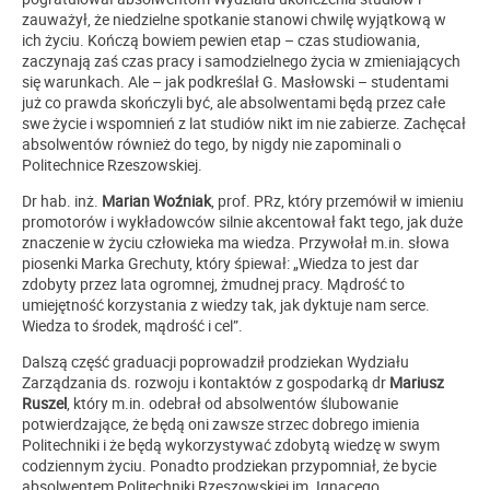
zauważył, że niedzielne spotkanie stanowi chwilę wyjątkową w
ich życiu. Kończą bowiem pewien etap – czas studiowania,
zaczynają zaś czas pracy i samodzielnego życia w zmieniających
się warunkach. Ale – jak podkreślał G. Masłowski – studentami
już co prawda skończyli być, ale absolwentami będą przez całe
swe życie i wspomnień z lat studiów nikt im nie zabierze. Zachęcał
absolwentów również do tego, by nigdy nie zapominali o
Politechnice Rzeszowskiej.
Dr hab. inż.
Marian Woźniak
, prof. PRz, który przemówił w imieniu
promotorów i wykładowców silnie akcentował fakt tego, jak duże
znaczenie w życiu człowieka ma wiedza. Przywołał m.in. słowa
piosenki Marka Grechuty, który śpiewał: „Wiedza to jest dar
zdobyty przez lata ogromnej, żmudnej pracy. Mądrość to
umiejętność korzystania z wiedzy tak, jak dyktuje nam serce.
Wiedza to środek, mądrość i cel”.
Dalszą część graduacji poprowadził prodziekan Wydziału
Zarządzania ds. rozwoju i kontaktów z gospodarką dr
Mariusz
Ruszel
,
który m.in. odebrał od absolwentów ślubowanie
potwierdzające, że będą oni zawsze strzec dobrego imienia
Politechniki i że będą wykorzystywać zdobytą wiedzę w swym
codziennym życiu. Ponadto prodziekan przypomniał, że bycie
absolwentem Politechniki Rzeszowskiej im. Ignacego