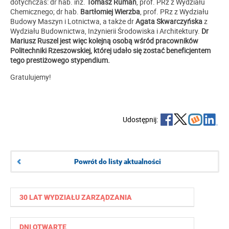
dotychczas: dr hab. inż.
Tomasz Ruman
, prof. PRz z Wydziału
Chemicznego; dr hab.
Bartłomiej Wierzba
, prof. PRz z Wydziału
Budowy Maszyn i Lotnictwa, a także dr
Agata Skwarczyńska
z
Wydziału Budownictwa, Inżynierii Środowiska i Architektury.
Dr
Mariusz Ruszel jest więc kolejną osobą wśród pracowników
Politechniki Rzeszowskiej, której udało się zostać beneficjentem
tego prestiżowego stypendium.
Gratulujemy!
Udostępnij:
Powrót do listy aktualności
30 LAT WYDZIAŁU ZARZĄDZANIA
DNI OTWARTE