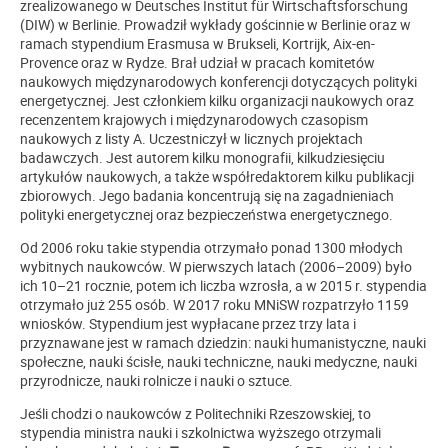
zrealizowanego w Deutsches Institut für Wirtschaftsforschung
(DIW) w Berlinie. Prowadził wykłady gościnnie w Berlinie oraz w
ramach stypendium Erasmusa w Brukseli, Kortrijk, Aix-en-
Provence oraz w Rydze. Brał udział w pracach komitetów
naukowych międzynarodowych konferencji dotyczących polityki
energetycznej. Jest członkiem kilku organizacji naukowych oraz
recenzentem krajowych i międzynarodowych czasopism
naukowych z listy A. Uczestniczył w licznych projektach
badawczych. Jest autorem kilku monografii, kilkudziesięciu
artykułów naukowych, a także współredaktorem kilku publikacji
zbiorowych. Jego badania koncentrują się na zagadnieniach
polityki energetycznej oraz bezpieczeństwa energetycznego.
Od 2006 roku takie stypendia otrzymało ponad 1300 młodych
wybitnych naukowców. W pierwszych latach (2006–2009) było
ich 10–21 rocznie, potem ich liczba wzrosła, a w 2015 r. stypendia
otrzymało już 255 osób. W 2017 roku MNiSW rozpatrzyło 1159
wniosków. Stypendium jest wypłacane przez trzy lata i
przyznawane jest w ramach dziedzin: nauki humanistyczne, nauki
społeczne, nauki ścisłe, nauki techniczne, nauki medyczne, nauki
przyrodnicze, nauki rolnicze i nauki o sztuce.
Jeśli chodzi o naukowców z Politechniki Rzeszowskiej, to
stypendia ministra nauki i szkolnictwa wyższego otrzymali