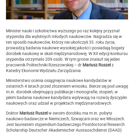
Minister nauki i szkolnictwa wyższego po raz kolejny przyznał
stypendia dla wybitnych młodych naukowców. Nagradza się w
ten sposób naukowców, którzy nie ukończyli 35. roku życia,
prowadzą badania naukowe wysokiej jakości i posiadają bogaty
dorobek naukowy w skali międzynarodowej. W XII edycji konkursu
stypendia otrzymało 209 osób. W tym gronie znalazł się jeden
pracownik Politechniki Rzeszowskiej – dr
Mariusz Ruszel
z
Katedry Ekonomii Wydziału Zarządzania.
Ministerstwo ocenia osiągnięcia naukowe kandydatów w
ostatnich 4 latach przed złożeniem wniosku. Bierze się pod uwagę
m.in. dorobek obejmujący publikacje i monografie, stopień, w
jakim badania naukowe kandydata wpływają na rozwój dyscyplin
naukowych oraz udział w projektach międzynarodowych.
Doktor
Mariusz Ruszel
w swoim dorobku ma m.in. pobyty
naukowo-badawcze w Niemczech, Szwajcarii oraz we Włoszech.
Jest laureatem stypendium badawczego Postdoctoral Research
Scholarship Deutscher Akademischer Austauschdienst (DAAD)