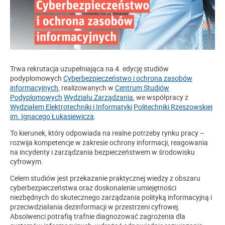
Trwa rekrutacja uzupełniająca na 4. edycję studiów
podyplomowych
Cyberbezpieczeństwo i ochrona zasobów
informacyjnych
, realizowanych w
Centrum Studiów
Podyplomowych
Wydziału Zarządzania
, we współpracy z
Wydziałem Elektrotechniki i Informatyki
Politechniki Rzeszowskiej
im. Ignacego Łukasiewicza
.
To kierunek, który odpowiada na realne potrzeby rynku pracy –
rozwija kompetencje w zakresie ochrony informacji, reagowania
na incydenty i zarządzania bezpieczeństwem w środowisku
cyfrowym.
Celem studiów jest przekazanie praktycznej wiedzy z obszaru
cyberbezpieczeństwa oraz doskonalenie umiejętności
niezbędnych do skutecznego zarządzania polityką informacyjną i
przeciwdziałania dezinformacji w przestrzeni cyfrowej.
Absolwenci potrafią trafnie diagnozować zagrożenia dla