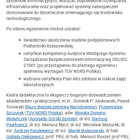
systemów informacyjnych, wdrażać odpowiednie rozwiązania
infrastrukturalne oraz projektować systemy zabezpieczeń
dostosowane do dynamicznie zmieniającego się środowiska
technologicznego.
Po zdaniu egzaminów można uzyskać:
świadectwo ukończenia studiów podyplomowych
Politechniki Rzeszowskiej,
certyfikat kompetencji Audytora Wiodącego Systemu
Zarządzania Bezpieczeństwem Informacji wg ISO/IEC
27001 (po przystąpieniu do płatnego egzaminu i
spełnieniu wymagań TUV NORD Polska),
wybrane certyfikaty Palo Alto zdobyte w trakcie zajęć
laboratoryjnych.
Kadra dydaktyczna to eksperci z bogatym doświadczeniem
akademickim i praktycznym, m.in.: Dominik P. Jankowski; Paweł
Turowski (
Biuro Bezpieczeństwa Narodowego
);
Przemysław
Szczurek
(
TUV NORD Polska
); adw.
Monika Domino-
Wolańczyk
(
Apogado Górski Szetela
); dr inż.
Bartosz
Pawłowicz
; dr inż. Mariusz Nycz; dr inż. Mirosław Mazurek; dr
inż.
Andrzej Paszkiewicz
; dr inż.
Marek Bolanowski
; dr hab.
Izabela Oleksiewicz
, prof. PRz; dr hab. Mariusz Ruszel, prof PRz;