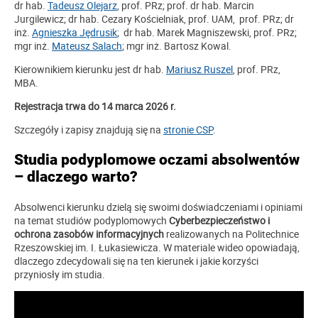
dr hab.
Tadeusz Olejarz
, prof. PRz; prof. dr hab. Marcin
Jurgilewicz; dr hab. Cezary Kościelniak, prof. UAM, prof. PRz; dr
inż.
Agnieszka Jędrusik
; dr hab. Marek Magniszewski, prof. PRz;
mgr inż.
Mateusz Salach
; mgr inż. Bartosz Kowal.
Kierownikiem kierunku jest dr hab.
Mariusz Ruszel
, prof. PRz,
MBA.
Rejestracja trwa do 14 marca 2026 r.
Szczegóły i zapisy znajdują się na
stronie CSP
.
Studia podyplomowe oczami absolwentów
– dlaczego warto?
Absolwenci kierunku dzielą się swoimi doświadczeniami i opiniami
na temat studiów podyplomowych
Cyberbezpieczeństwo i
ochrona zasobów informacyjnych
realizowanych na Politechnice
Rzeszowskiej im. I. Łukasiewicza. W materiale wideo opowiadają,
dlaczego zdecydowali się na ten kierunek i jakie korzyści
przyniosły im studia.