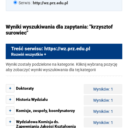
Serwis :
http://wz.prz.edu.pl
Wyniki wyszukiwania dla zapytania: "krzysztof
surowiec"
Treść serwisu: https://wz.prz.edu.pl
Rozwiń wszystkie +
Wyniki zostały podzielone na kategorie. Kliknij wybraną pozycję
aby zobaczyć wyniki wyszukiwania dla tej kategorii
+
Doktoraty
Wyników: 1
+
Historia Wydziału
Wyników: 1
+
Komisje, zespoły, koordynatorzy
Wyników: 1
+
Wydziałowa Komisja ds.
Wyników: 1
Zapewniania Jakości Kształcenia