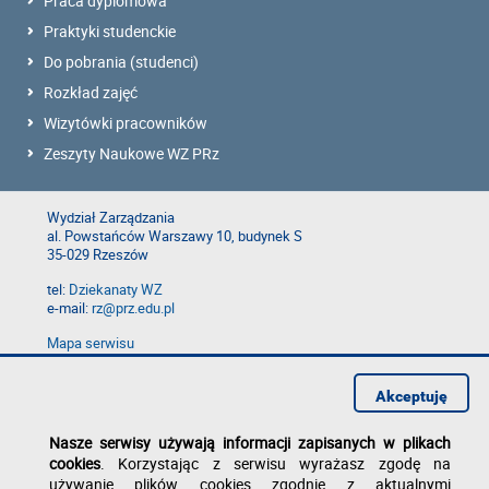
Praca dyplomowa
Praktyki studenckie
Do pobrania (studenci)
Rozkład zajęć
Wizytówki pracowników
Zeszyty Naukowe WZ PRz
Wydział Zarządzania
al. Powstańców Warszawy 10, budynek S
35-029 Rzeszów
tel:
Dziekanaty WZ
e-mail:
rz@prz.edu.pl
Mapa serwisu
Deklaracja dostępności
Polityka prywatności
Akceptuję
Zgłoś błąd na stronie
Nasze serwisy używają informacji zapisanych w plikach
cookies
. Korzystając z serwisu wyrażasz zgodę na
używanie plików cookies zgodnie z aktualnymi