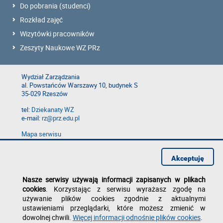
Do pobrania (studenci)
Rozkład zajęć
Wizytówki pracowników
Zeszyty Naukowe WZ PRz
Wydział Zarządzania
al. Powstańców Warszawy 10, budynek S
35-029 Rzeszów
tel:
Dziekanaty WZ
e-mail:
rz@prz.edu.pl
Mapa serwisu
Deklaracja dostępności
Polityka prywatności
Akceptuję
Zgłoś błąd na stronie
Nasze serwisy używają informacji zapisanych w plikach
cookies
. Korzystając z serwisu wyrażasz zgodę na
używanie plików cookies zgodnie z aktualnymi
ustawieniami przeglądarki, które możesz zmienić w
dowolnej chwili.
Więcej informacji odnośnie plików cookies
.