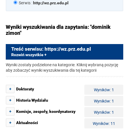
Serwis :
http://wz.prz.edu.pl
Wyniki wyszukiwania dla zapytania: "dominik
zimon"
Treść serwisu: https://wz.prz.edu.pl
Rozwiń wszystkie +
Wyniki zostały podzielone na kategorie. Kliknij wybraną pozycję
aby zobaczyć wyniki wyszukiwania dla tej kategorii
+
Doktoraty
Wyników: 1
+
Historia Wydziału
Wyników: 1
+
Komisje, zespoły, koordynatorzy
Wyników: 1
+
Aktualności
Wyników: 11